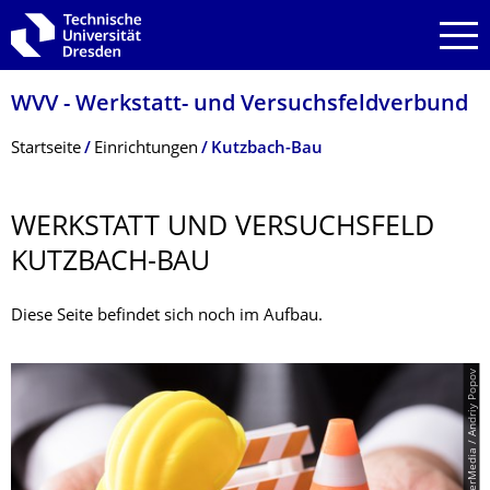
Zur Hauptnavigation springen
Zur Suche springen
Zum Inhalt springen
WVV - Werkstatt- und Versuchsfeldver­bund
Breadcrumb-Menü
Startseite
Einrichtungen
Kutzbach-Bau
WERKSTATT UND VERSUCHSFELD
KUTZBACH-BAU
Diese Seite befindet sich noch im Aufbau.
© PantherMedia / Andriy Popov