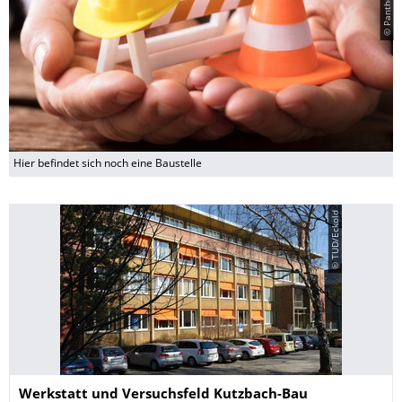
Hier befindet sich noch eine Baustelle
© TUD/Eckold
Name
Werkstatt und Versuchsfeld Kutzbach-Bau