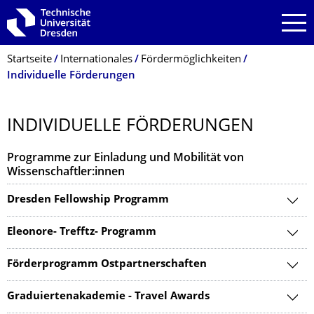
Zur Hauptnavigation springen
Zur Suche springen
Zum Inhalt springen
Breadcrumb-Menü
Startseite
Internationales
Fördermöglichkeiten
Individuelle Förderungen
INDIVIDUELLE FÖRDERUNGEN
Programme zur Einladung und Mobilität von
Wissenschaftler:innen
Dresden Fellowship Programm
Eleonore- Trefftz- Programm
Förderprogramm Ostpartnerschaften
Graduiertenakademie - Travel Awards