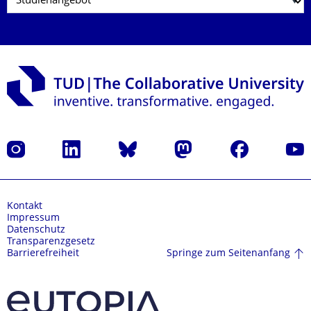
Instagram
LinkedIn
Bluesky
Mastodon
Facebook
Yout
Kontakt
Impressum
Datenschutz
Transparenzgesetz
Springe zum Seitenanfang
Barrierefreiheit