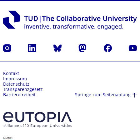
Instagram
LinkedIn
Bluesky
Mastodon
Facebook
Yout
Kontakt
Impressum
Datenschutz
Transparenzgesetz
Springe zum Seitenanfang
Barrierefreiheit