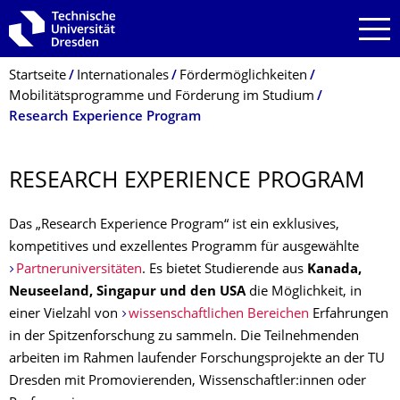
Zur Hauptnavigation springen
Zur Suche springen
Zum Inhalt springen
Breadcrumb-Menü
Startseite
Internationales
Fördermöglichkeiten
Mobilitätsprogramme und Förderung im Studium
Research Experience Program
RESEARCH EXPERIENCE PROGRAM
Das „Research Experience Program“ ist ein exklusives,
kompetitives und exzellentes Programm für ausgewählte
Partneruniversitäten
. Es bietet Studierende aus
Kanada,
Neuseeland, Singapur und den USA
die Möglichkeit, in
einer Vielzahl von
wissenschaftlichen Bereichen
Erfahrungen
in der Spitzenforschung zu sammeln. Die Teilnehmenden
arbeiten im Rahmen laufender Forschungsprojekte an der TU
Dresden mit Promovierenden, Wissenschaftler:innen oder