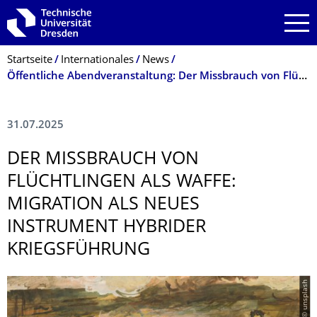
Zur Hauptnavigation springen
Zur Suche springen
Zum Inhalt springen
Breadcrumb-Menü
Startseite
Internationales
News
Öffentliche Abendveranstaltung: Der Missbrauch von Flüchtlingen als Waffe
31.07.2025
DER MISSBRAUCH VON
FLÜCHTLINGEN ALS WAFFE:
MIGRATION ALS NEUES
INSTRUMENT HYBRIDER
KRIEGSFÜHRUNG
© unsplash