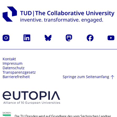
Instagram
LinkedIn
Bluesky
Mastodon
Facebook
Yout
Kontakt
Impressum
Datenschutz
Transparenzgesetz
Springe zum Seitenanfang
Barrierefreiheit
Die TU Dresden wird auf Grundlage des vom Sächsischen Landtag