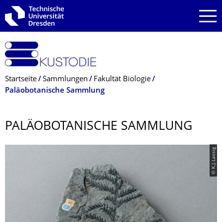
Zur Hauptnavigation springen
Zur Suche springen
Zum Inhalt springen
Breadcrumb-Menü
Startseite
Sammlungen
Fakultät Biologie
Paläobotanische Sammlung
PALÄOBOTANISCHE SAMMLUNG
© K.J.Lassig