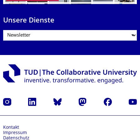
Unsere Dienste
Instagram
LinkedIn
Bluesky
Mastodon
Facebook
Yout
Kontakt
Impressum
Datenschutz