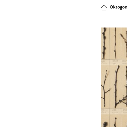
Ort
Oktogon