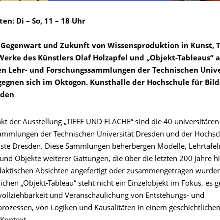
en: Di – So, 11 – 18 Uhr
 Gegenwart und Zukunft von Wissensproduktion in Kunst, 
Werke des Künstlers Olaf Holzapfel und „Objekt-Tableaus“ 
en Lehr- und Forschungssammlungen der Technischen Unive
egnen sich im Oktogon. Kunsthalle der Hochschule für Bil
sden
t der Ausstellung „TIEFE UND FLÄCHE“ sind die 40 universitären
mmlungen der Technischen Universität Dresden und der Hochsch
ste Dresden. Diese Sammlungen beherbergen Modelle, Lehrtafel
und Objekte weiterer Gattungen, die über die letzten 200 Jahre 
idaktischen Absichten angefertigt oder zusammengetragen wurde
ichen „Objekt-Tableau“ steht nicht ein Einzelobjekt im Fokus, es 
ollziehbarkeit und Veranschaulichung von Entstehungs- und
prozessen, von Logiken und Kausalitäten in einem geschichtliche