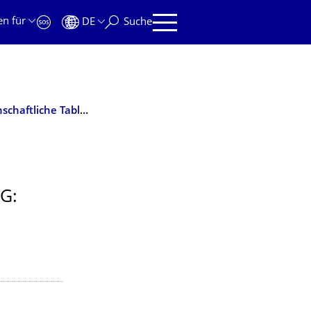
en für
DE
Suche
Ausstellung: "Tiefe und Fläche. Im Dialog: Wissenschaftliche Tableaus und Olaf Holzapfel"
G: