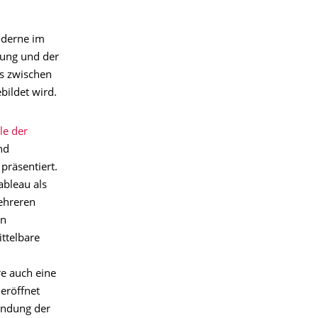
oderne im
rung und der
s zwischen
bildet wird.
le der
nd
präsentiert.
ableau als
ehreren
en
ttelbare
e auch eine
eröffnet
bindung der