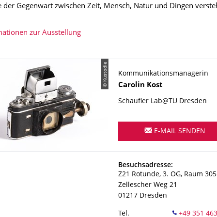
der Gegenwart zwischen Zeit, Mensch, Natur und Dingen verste
ationen zur Ausstellung
© Kustodie
Kommunikationsmanagerin
Name
Carolin
Kost
Schaufler Lab@TU Dresden
E-MAIL SENDEN
Adresse
Besuchsadresse:
Z21 Rotunde, 3. OG, Raum 305
Zellescher Weg 21
01217
Dresden
Tel.