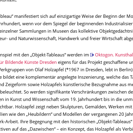
 Kontext.
bleau“ manifestiert sich auf einzigartige Weise der Beginn der M
ahrhundert, wenn vor dem Spiegel der beginnenden Industrialisie
inzelner Sammlungen in Museen das kollektive Objektgedächtni
ieur- und Naturwissenschaft, Handwerk und freier Wirtschaft abge
spiel mit den „Objekt-Tableaus“ werden im
Oktogon. Kunsthal
ür Bildende Künste Dresden
eigens für das Projekt geschaffene u
erkgruppen von Olaf Holzapfel (*1967 in Dresden, lebt in Berlin) 
 bildet eine komplementär angelegte Inszenierung, welche das T
d Zeigeform sowie Holzapfels künstlerische Bezugnahme aus m
 beleuchtet. So werden signifikante Verschränkungen zwischen d
en in Kunst und Wissenschaft vom 19. Jahrhundert bis in die unmi
chtbar. Holzapfel zeigt neben Skulpturen, Gemälden, Werken mit
lien wie den „Heubildern“ und Modellen der vergangenen 20 Jahr
k-Arbeit. Ihre Begegnung mit den historischen „Objekt-Tableaus“ 
tiven auf das „Dazwischen“ – ein Konzept, das Holzapfel als Ver