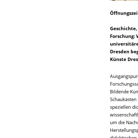
Öffnungszeit
Geschichte,
Forschung: 
universitär
Dresden beg
Künste Dre
Ausgangspunk
Forschungssa
Bildende Kün
Schaukästen 
speziellen d
wissenschaftl
um die Nachv
Herstellungs