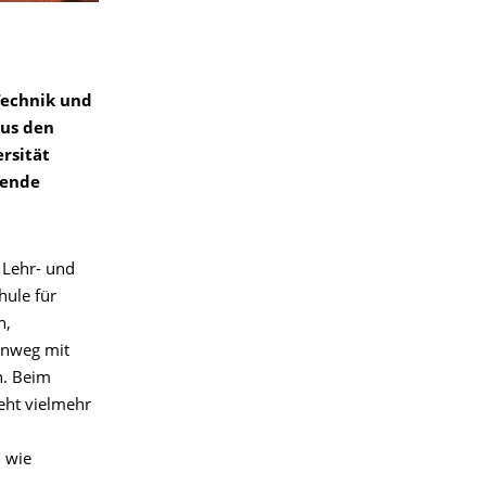
Technik und
aus den
rsität
dende
 Lehr- und
ule für
n,
hinweg mit
n. Beim
geht vielmehr
n wie