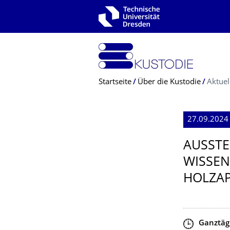
Zur Hauptnavigation springen
Zur Suche springen
Zum Inhalt springen
Breadcrumb-Menü
Startseite
Über die Kustodie
Aktuel
27.09.2024 
AUSSTE
WISSEN
HOLZAP
Zeit
Ganztäg