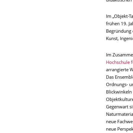
didaktischen
Im „Objekt-Ta
frühen 19. J
Begründung e
Kunst, Ingen
Im Zusammen
Hochschule f
arrangierte W
Das Ensemble
Ordnungs- un
Blickwinkeln
Objektkultur
Gegenwart si
Naturmateria
neue Fachwer
neue Perspek