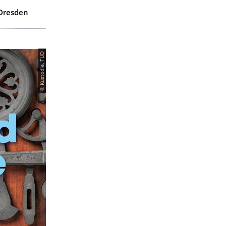
 Dresden
© Kustodie, TUD