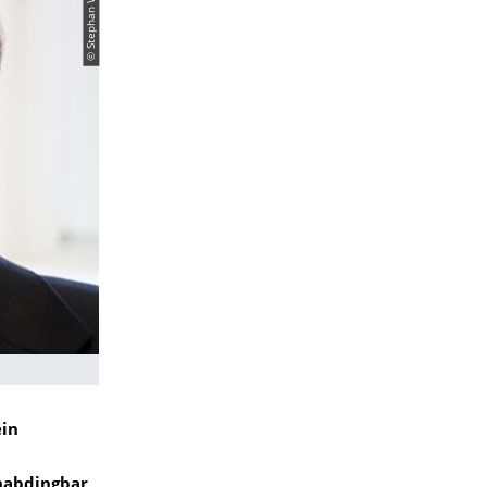
ein
unabdingbar