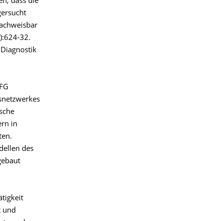
en, dass die
gersucht
nachweisbar
):624-32.
 Diagnostik
DFG
gsnetzwerkes
ische
rn in
ten.
dellen des
gebaut
tigkeit
t und