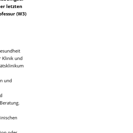
der letzten
ofessur (W3)
Gesundheit
r Klinik und
tätsklinikum
in und
nd
 Beratung.
linischen