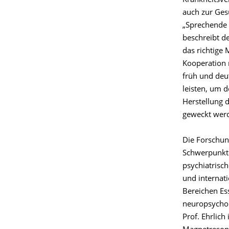
Krankheitsve
auch zur Ges
„Sprechende 
beschreibt d
das richtige
Kooperation 
früh und deut
leisten, um 
Herstellung d
geweckt wer
Die Forschun
Schwerpunkte
psychiatrisc
und internat
Bereichen Es
neuropsycho
Prof. Ehrlich