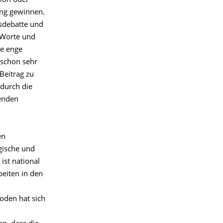
ion oder
ung gewinnen.
sdebatte und
 Worte und
ne enge
 schon sehr
Beitrag zu
durch die
renden
en
gische und
ist national
beiten in den
den hat sich