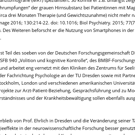
ztomografie (MRT) spezialisiert. So konnte er z.B. unlängst zeig
hrumpfungen“ der grauen Hirnsubstanz bei Patientinnen mit Ma
irca drei Monaten Therapie (und Gewichtszunahme) nicht mehr 
mage 2016; 130:214-22. doi: 10.1016; Biol Psychiatry. 2015; 77(7
). Des Weiteren beforscht er die Nutzung von Smartphones in der
.
h ist Teil des soeben von der Deutschen Forschungsgemeinschaft 
 SFB 940 „Volition und kognitive Kontrolle“, des BMBF-Forschun
und arbeitet eng vernetzt mit den Kliniken des Zentrums für Seel
der Fachrichtung Psychologie an der TU Dresden sowie mit Partne
tockholm, London und verschiedenen amerikanischen Universitä
ojekte zur Arzt-Patient-Beziehung, Gesprächsführung und zu Mo
rständnisses und der Krankheitsbewältigung sollen ebenfalls aus
bleib von Prof. Ehrlich in Dresden und die Veränderung seiner Tä
gieeffekte in der neurowissenschaftliche Forschung besser genutz