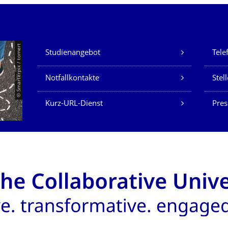
Unsere Dienste
© Smarterpix / tomert
Studienangebot
Tele
Notfallkontakte
Stel
Kurz-URL-Dienst
Pres