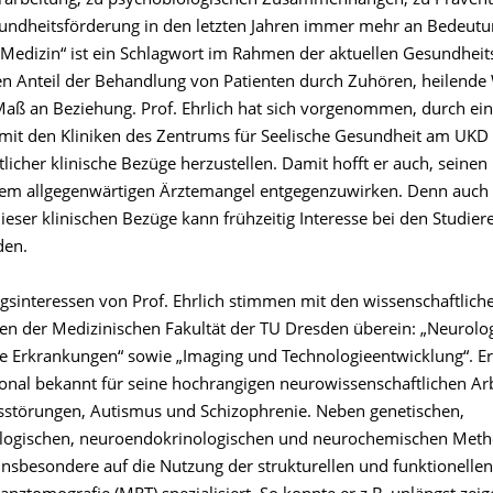
rarbeitung, zu psychobiologischen Zusammenhängen, zu Prävent
undheitsförderung in den letzten Jahren immer mehr an Bedeut
Medizin“ ist ein Schlagwort im Rahmen der aktuellen Gesundheit
en Anteil der Behandlung von Patienten durch Zuhören, heilende
 Maß an Beziehung. Prof. Ehrlich hat sich vorgenommen, durch ei
mit den Kliniken des Zentrums für Seelische Gesundheit am UKD
licher klinische Bezüge herzustellen. Damit hofft er auch, seinen 
dem allgegenwärtigen Ärztemangel entgegenzuwirken. Denn auch 
ieser klinischen Bezüge kann frühzeitig Interesse bei den Studie
den.
gsinteressen von Prof. Ehrlich stimmen mit den wissenschaftlich
n der Medizinischen Fakultät der TU Dresden überein: „Neurolo
he Erkrankungen“ sowie „Imaging und Technologieentwicklung“. Er 
ional bekannt für seine hochrangigen neurowissenschaftlichen Ar
sstörungen, Autismus und Schizophrenie. Neben genetischen,
logischen, neuroendokrinologischen und neurochemischen Metho
 insbesondere auf die Nutzung der strukturellen und funktionellen