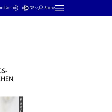
en für
DE
Suche
S­
CHEN
© Stephan Wiegand, MF