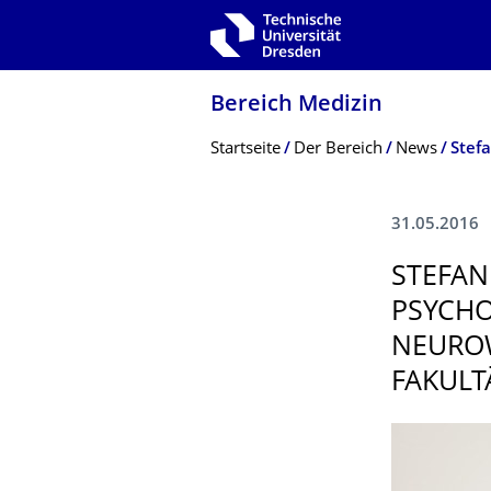
Zur Hauptnavigation springen
Zur Suche springen
Zum Inhalt springen
Bereich Medizin
Breadcrumb-Menü
Startseite
Der Bereich
News
31.05.2016
STEFAN
PSYCHO
NEUROW
FAKULT