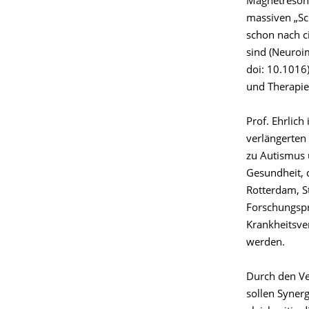
Magnetresonan
massiven „Sc
schon nach c
sind (Neuroi
doi: 10.1016
und Therapie
Prof. Ehrlic
verlängerten
zu Autismus 
Gesundheit, 
Rotterdam, S
Forschungspr
Krankheitsve
werden.
Durch den Ver
sollen Syner