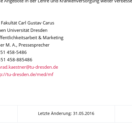
 die Angebote in der Lehre und Krankenversorgung weiter verbess
 Fakultät Carl Gustav Carus
hen Universität Dresden
ffentlichkeitsarbeit & Marketing
er M. A., Pressesprecher
 351 458-5486
 351 458-885486
tp://tu-dresden.de/med/mf
Letzte Änderung: 31.05.2016