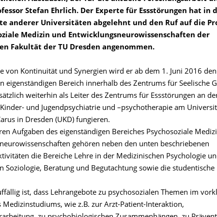
rofessor Stefan Ehrlich. Der Experte für Essstörungen hat in 
te anderer Universitäten abgelehnt und den Ruf auf die Pr
oziale Medizin und Entwicklungsneurowissenschaften der
hen Fakultät der TU Dresden angenommen.
e von Kontinuität und Synergien wird er ab dem 1. Juni 2016 den
n eigenständigen Bereich innerhalb des Zentrums für Seelische 
sätzlich weiterhin als Leiter des Zentrums für Essstörungen an de
ür Kinder- und Jugendpsychiatrie und –psychotherapie am Universi
Carus in Dresden (UKD) fungieren.
ren Aufgaben des eigenständigen Bereiches Psychosoziale Mediz
neurowissenschaften gehören neben den unten beschriebenen
tivitäten die Bereiche Lehre in der Medizinischen Psychologie u
n Soziologie, Beratung und Begutachtung sowie die studentische
ffällig ist, dass Lehrangebote zu psychosozialen Themen im vork
 Medizinstudiums, wie z.B. zur Arzt-Patient-Interaktion,