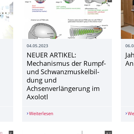
04.05.2023
06.0
NEUER ARTIKEL:
Ja
Mechanismus der Rumpf-
An
und Schwanzmuskelbil­
dung und
Achsenverlängerung im
Axolotl
enschaft
Weiterlesen
NEUER ARTIKEL: Mechanismus der Rump
We