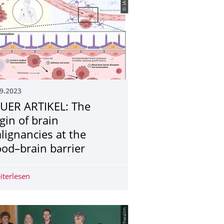
© IA+
9.2023
UER ARTIKEL: The
igin of brain
lignancies at the
ood–brain barrier
r. Ulrike Schumann zu ihrem 15-jährigen Dienstjubiläum
iterlesen
NEUER ARTIKEL: The origin of brain malignancies at the 