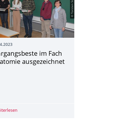
© Torsten Schwalm
4.2023
hrgangsbeste im Fach
atomie ausgezeichnet
f- und Schwanzmuskelbildung und Achsenverlängerung im Axol
iterlesen
Jahrgangsbeste im Fach Anatomie ausgezeichnet