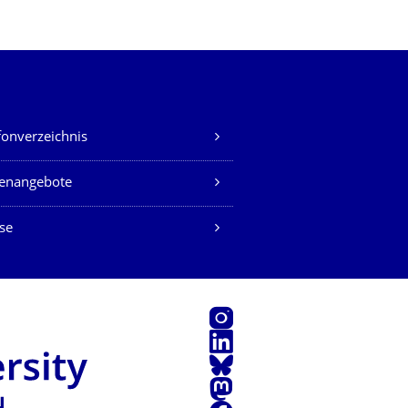
fonverzeichnis
lenangebote
se
Instagram
LinkedIn
Bluesky
Mastodon