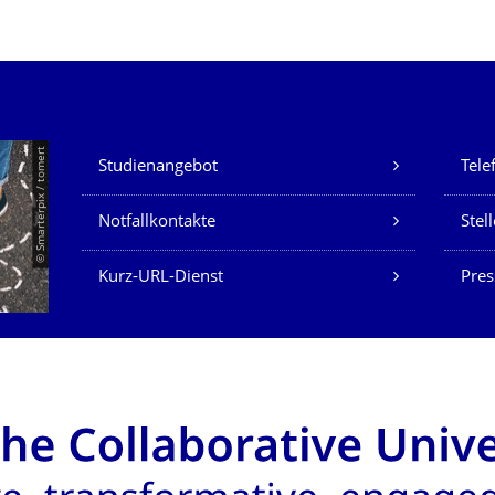
Unsere Dienste
© Smarterpix / tomert
Studienangebot
Tele
Notfallkontakte
Stel
Kurz-URL-Dienst
Pres