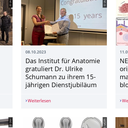
© IA+
© IA+
08.10.2023
11.0
Das Institut für Anatomie
NE
gratuliert Dr. Ulrike
or
Schumann zu ihrem 15-
ma
jährigen Dienstjubiläum
bl
 aus dem Institut für Anatomie!
Weiterlesen
Das Institut für Anatomie gratuliert D
We
© IA+
© MDPI