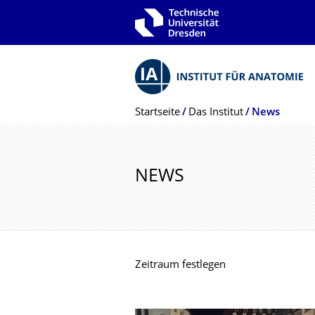
Zur Hauptnavigation springen
Zur Suche springen
Zum Inhalt springen
Breadcrumb-Menü
Startseite
Das Institut
News
NEWS
Zeitraum festlegen