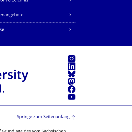
fonverzeichnis
lenangebote
se
Instagram
LinkedIn
Bluesky
Mastodon
Facebook
Youtube
Springe zum Seitenanfang
f Grundlage des vom Sächsischen