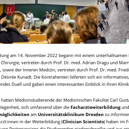
ltung am 14. November 2022 begann mit einem unterhaltsamen 
 Chirurgie, vertreten durch Prof. Dr. med. Adrian Dragu und Marn
sowie der Inneren Medizin, vertreten durch Prof. Dr. med. Friedr
Désirée Kunadt. Die Kontrahenten lieferten sich ein informatives
endes Duell und gaben einen interessanten Einblick in ihren Klinik
 hatten Medizinstudierende der Medizinischen Fakultät Carl Gust
elegenheit, sich umfassend über die
Facharztweiterbildung
und
möglichkeiten
am
Universitätsklinikum Dresden
zu informier
zt:innen in der Weiterbildung (
Clinician Scientists
) haben im F