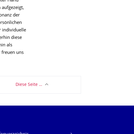
ster Hand
 aufgezeigt,
sonanz der
ersönlichen
r individuelle
erhin diese
in als
r freuen uns
Diese Seite …