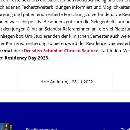
von Postersessions die Studierenden niederschwellig und aus er
schiedenen Facharztweiterbildungen informiert und Möglichkeiten
rgung und patientenorientierte Forschung zu verbinden. Die Re
nnen war sehr positiv. Besonders gut kam die Gelegenheit zum p
 den jungen Clinician Scientist-Referen:innen an, die viel Platz fü
nliegen bot. Um Studierenden der klinischen Semester auch weit
er Karriereorientierung zu bieten, wird der Residency Day weiterh
Format
der
Dresden School of Clinical Science
stattfinden. Wi
den
Residency Day 2023
.
Letzte Änderung: 28.11.2022
Unsere Dienste