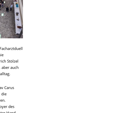
Facharztduell
ie
ich Stölzel
, aber auch
alltag.
av Carus
 die
en.
oyer des