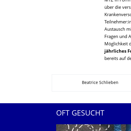
MTZ in Form 
über die ver
Krankenverso
Teilnehmer:i
Austausch mit
Fragen und A
Möglichkeit d
jährliches 
bereits auf 
Zu dieser Seite
Beatrice Schlieben
OFT GESUCHT