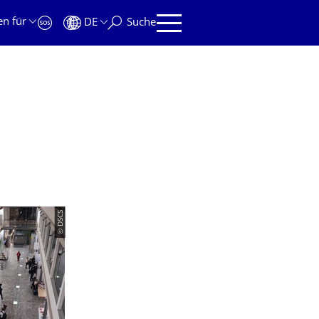
en für
DE
Suche
© DSCS