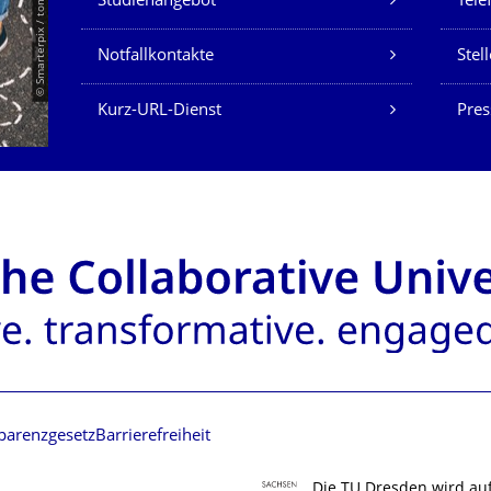
© Smarterpix / tomert
Studienangebot
Tele
Notfallkontakte
Stel
Kurz-URL-Dienst
Pres
parenzgesetz
Barrierefreiheit
Die TU Dresden wird au