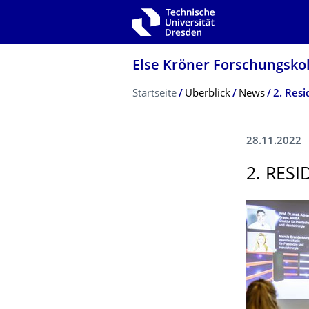
Zur Hauptnavigation springen
Zur Suche springen
Zum Inhalt springen
Else Kröner Forschungsko
Breadcrumb-Menü
Startseite
Überblick
News
2. Resi
28.11.2022
2. RESI