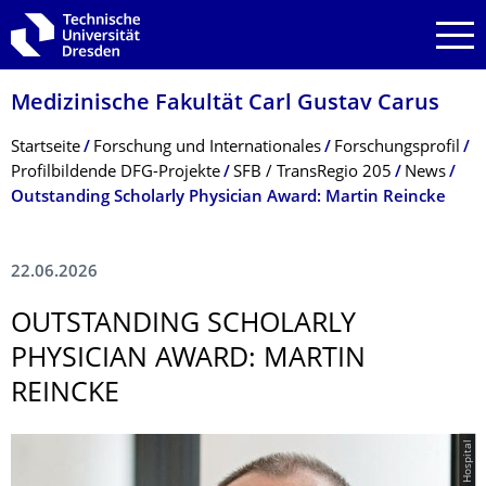
Zur Hauptnavigation springen
Zur Suche springen
Zum Inhalt springen
Medizinische Fakultät Carl Gustav Carus
Breadcrumb-Menü
Startseite
Forschung und Internationales
Forschungsprofil
Profilbildende DFG-Projekte
SFB / TransRegio 205
News
Outstanding Scholarly Physician Award: Martin Reincke
22.06.2026
OUTSTANDING SCHOLARLY
PHYSICIAN AWARD: MARTIN
REINCKE