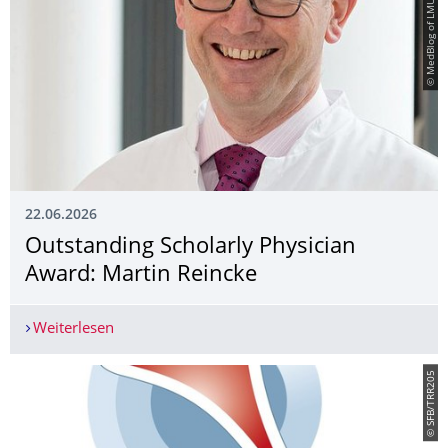
© MedBlog of LMU Hospital
22.06.2026
Outstanding Scholarly Physician
Award: Martin Reincke
Weiterlesen
Outstanding Scholarly Physician Award: Martin 
© SFB/TRR205