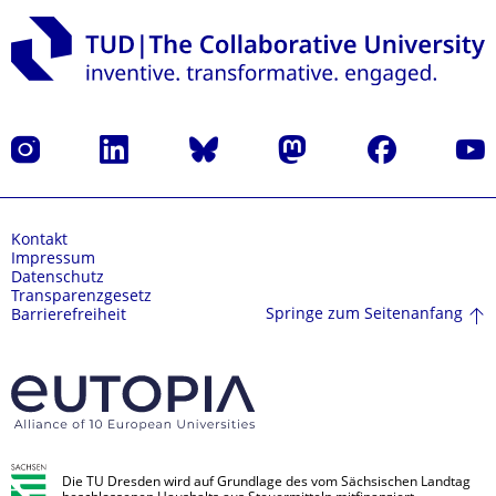
Instagram
LinkedIn
Bluesky
Mastodon
Facebook
Yout
Kontakt
Impressum
Datenschutz
Transparenzgesetz
Springe zum Seitenanfang
Barrierefreiheit
Die TU Dresden wird auf Grundlage des vom Sächsischen Landtag