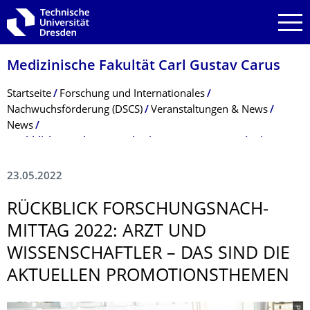
Zur Hauptnavigation springen
Zur Suche springen
Zum Inhalt springen
Medizinische Fakultät Carl Gustav Carus
Breadcrumb-Menü
Startseite
Forschung und Internationales
Nachwuchsförderung (DSCS)
Veranstaltungen & News
News
Rückblick Forschungsnachmittag 2022: Arzt und Wissenschaftler – das sind die aktuellen Promotionsthemen
23.05.2022
RÜCKBLICK FORSCHUNGSNACH­
MITTAG 2022: ARZT UND
WISSENSCHAFTLER – DAS SIND DIE
AKTUELLEN PROMOTIONSTHE­MEN