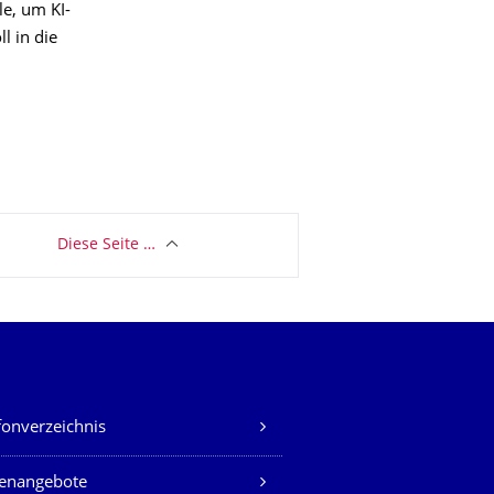
le, um KI-
l in die
Diese Seite …
fonverzeichnis
lenangebote