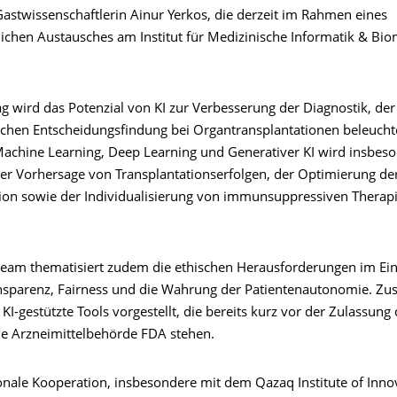
Gastwissenschaftlerin Ainur Yerkos, die derzeit im Rahmen eines
lichen Austausches am Institut für Medizinische Informatik & Bio
ag wird das Potenzial von KI zur Verbesserung der Diagnostik, de
schen Entscheidungsfindung bei Organtransplantationen beleucht
Machine Learning, Deep Learning und Generativer KI wird insbes
 der Vorhersage von Transplantationserfolgen, der Optimierung de
ion sowie der Individualisierung von immunsuppressiven Therap
eam thematisiert zudem die ethischen Herausforderungen im Eins
nsparenz, Fairness und die Wahrung der Patientenautonomie. Zus
I-gestützte Tools vorgestellt, die bereits kurz vor der Zulassung
e Arzneimittelbehörde FDA stehen.
ionale Kooperation, insbesondere mit dem Qazaq Institute of Inno