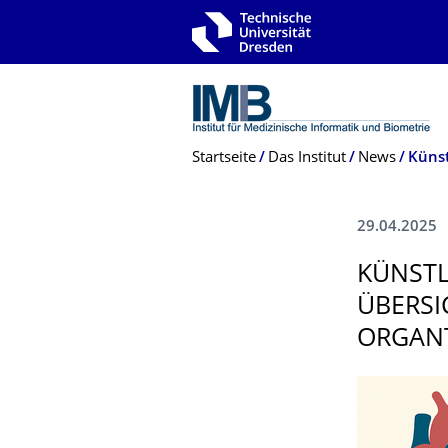
Zur Hauptnavigation springen
Zur Suche springen
Zum Inhalt springen
Breadcrumb-Menü
Startseite
Das Institut
News
29.04.2025
KÜNSTL
ÜBERSI
ORGANT