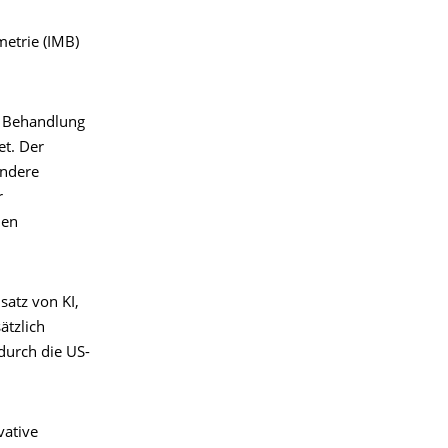
metrie (IMB)
r Behandlung
et. Der
ondere
r
ien
atz von KI,
ätzlich
 durch die US-
vative