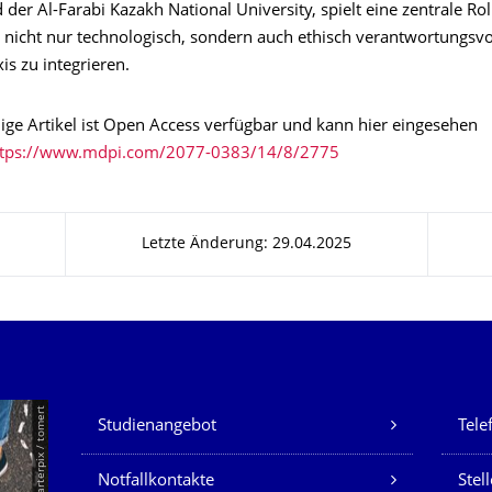
der Al-Farabi Kazakh National University, spielt eine zentrale Rol
 nicht nur technologisch, sondern auch ethisch verantwortungsvol
xis zu integrieren.
dige Artikel ist Open Access verfügbar und kann hier eingesehen
ttps://www.mdpi.com/2077-0383/14/8/2775
Letzte Änderung: 29.04.2025
Unsere Dienste
© Smarterpix / tomert
Studienangebot
Tele
Notfallkontakte
Stel