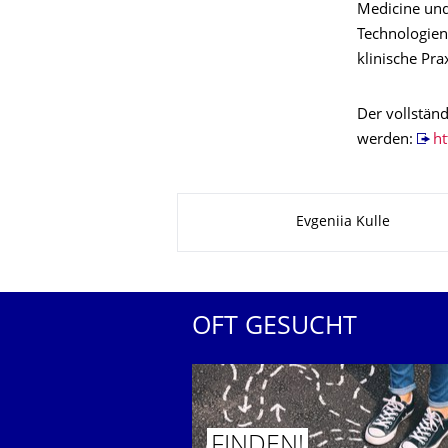
Medicine und 
Technologien
klinische Pra
Der vollstän
werden:
h
Zu dieser Seite
Evgeniia Kulle
OFT GESUCHT
FINDEN!