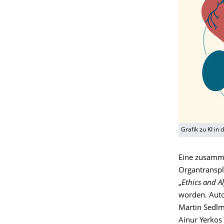
Grafik zu KI in d
Eine zusammen
Organtranspla
„
Ethics and A
worden. Auto
Martin Sedlm
Ainur Yerkos