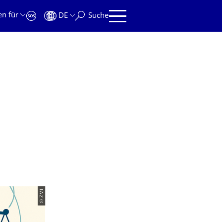
en für
DE
Suche
© ZMI