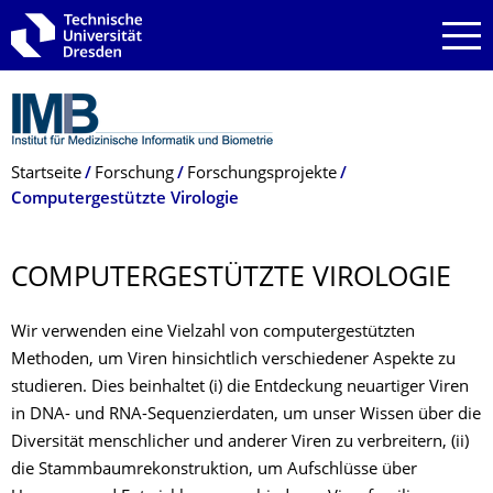
Zur Hauptnavigation springen
Zur Suche springen
Zum Inhalt springen
Breadcrumb-Menü
Startseite
Forschung
Forschungsprojekte
Computergestützte Virologie
COMPUTERGE­STÜTZTE VIROLOGIE
Wir verwenden eine Vielzahl von computergestützten
Methoden, um Viren hinsichtlich verschiedener Aspekte zu
studieren. Dies beinhaltet (i) die Entdeckung neuartiger Viren
in DNA- und RNA-Sequenzierdaten, um unser Wissen über die
Diversität menschlicher und anderer Viren zu verbreitern, (ii)
die Stammbaumrekonstruktion, um Aufschlüsse über