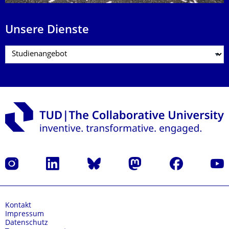
Unsere Dienste
Instagram
LinkedIn
Bluesky
Mastodon
Facebook
Yout
Kontakt
Impressum
Datenschutz