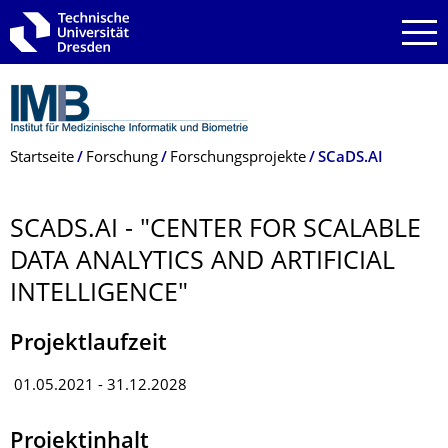
Zur Hauptnavigation springen
Zur Suche springen
Zum Inhalt springen
Breadcrumb-Menü
Startseite
Forschung
Forschungsprojekte
SCaDS.AI
SCADS.AI - "CENTER FOR SCALABLE
DATA ANALYTICS AND ARTIFICIAL
INTELLIGENCE"
Projektlaufzeit
01.05.2021 - 31.12.2028
Projektinhalt