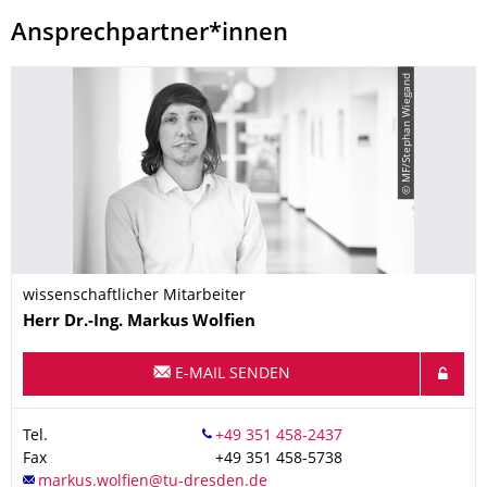
Ansprechpartner*innen
© MF/Stephan Wiegand
wissenschaftlicher Mitarbeiter
Name
Herr
Dr.-Ing.
Markus
Wolfien
E-MAIL SENDEN
Tel.
Fax
+49 351 458-5738