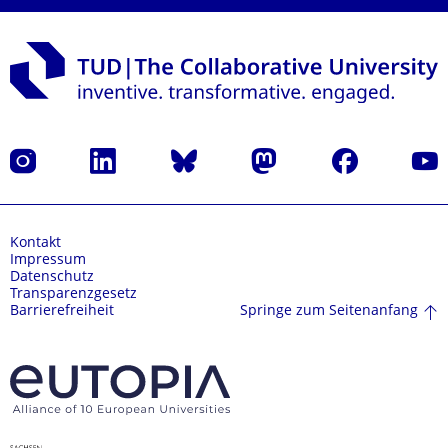
Instagram
LinkedIn
Bluesky
Mastodon
Facebook
Yout
Kontakt
Impressum
Datenschutz
Transparenzgesetz
Springe zum Seitenanfang
Barrierefreiheit