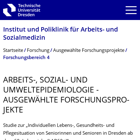
Zur Hauptnavigation springen
Zur Suche springen
Zum Inhalt springen
Institut und Poliklinik für Arbeits- und
Sozialmedizin
Breadcrumb-Menü
Startseite
Forschung
Ausgewählte Forschungsprojekte
Forschungsbereich 4
ARBEITS-, SOZIAL- UND
UMWELTEPIDEMIO­LOGIE -
AUSGEWÄHLTE FORSCHUNGSPRO­
JEKTE
Studie zur „Individuellen Lebens-, Gesundheits- und
Pflegesituation von Seniorinnen und Senioren in Dresden ab