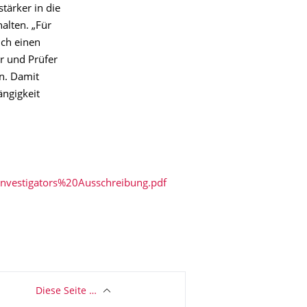
tärker in die
alten. „Für
ich einen
er und Prüfer
n. Damit
ängigkeit
nvestigators%20Ausschreibung.pdf
Diese Seite …