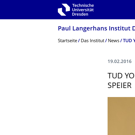
Zur Hauptnavigation springen
Zur Suche springen
Zum Inhalt springen
Paul Langerhans Institut
Breadcrumb-Menü
Startseite
Das Institut
News
TUD Y
19.02.2016
TUD YO
SPEIER