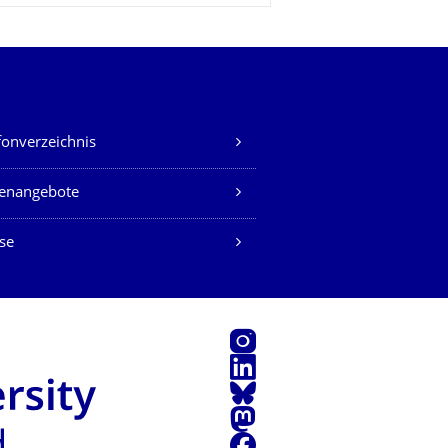
fonverzeichnis
lenangebote
se
Instagram
LinkedIn
Bluesky
Mastodon
Facebook