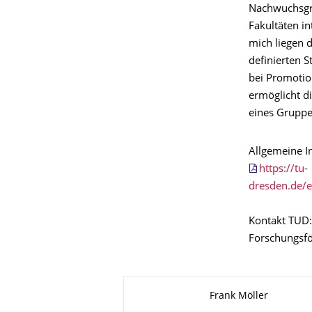
Nachwuchsgru
Fakultäten i
mich liegen d
definierten S
bei Promotio
ermöglicht di
eines Gruppen
Allgemeine I
https://tu-
dresden.de/
Kontakt TUD:
Forschungsf
Zu dieser Seite
Frank Möller