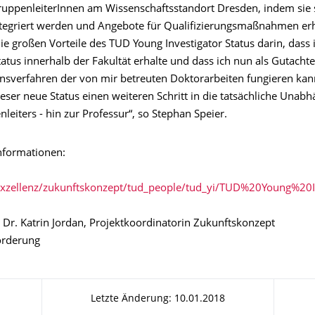
ppenleiterInnen am Wissenschaftsstandort Dresden, indem sie s
ntegriert werden und Angebote für Qualifizierungsmaßnahmen erh
ie großen Vorteile des TUD Young Investigator Status darin, dass 
tatus innerhalb der Fakultät erhalte und dass ich nun als Gutacht
nsverfahren der von mir betreuten Doktorarbeiten fungieren kan
eser neue Status einen weiteren Schritt in die tatsächliche Unabh
leiters - hin zur Professur“, so Stephan Speier.
nformationen:
exzellenz/zukunftskonzept/tud_people/tud_yi/TUD%20Young%20I
 Dr. Katrin Jordan, Projektkoordinatorin Zukunftskonzept
örderung
Letzte Änderung: 10.01.2018