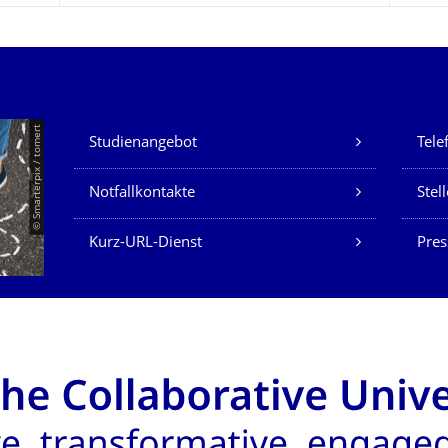
Unsere Dienste
© Smarterpix / tomert
Studienangebot
Tele
Notfallkontakte
Stel
Kurz-URL-Dienst
Pres