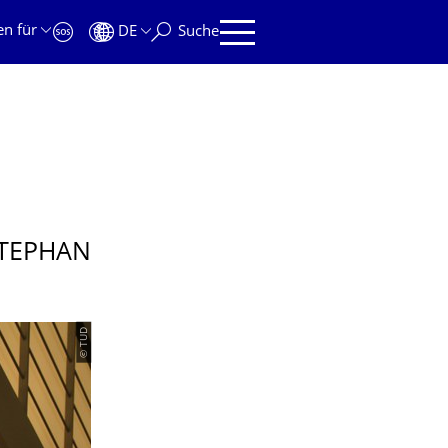
en für
DE
Suche
STEPHAN
© TUD