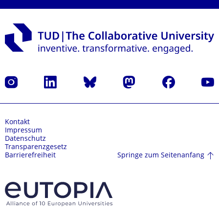
Instagram
LinkedIn
Bluesky
Mastodon
Facebook
Yout
Kontakt
Impressum
Datenschutz
Transparenzgesetz
Springe zum Seitenanfang
Barrierefreiheit