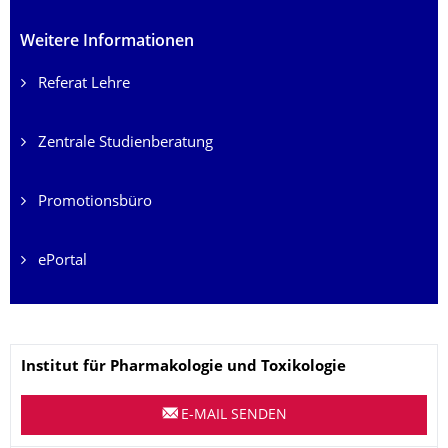
Weitere Informationen
Referat Lehre
Zentrale Studienberatung
Promotionsbüro
ePortal
Name
Institut für Pharmakologie und Toxikologie
E-MAIL SENDEN