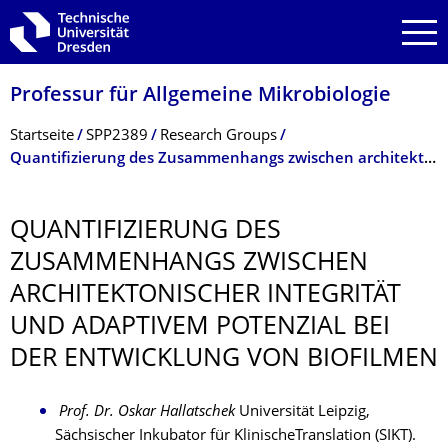
Zur Hauptnavigation springen
Zur Suche springen
Zum Inhalt springen
Professur für Allgemeine Mikrobiologie
Breadcrumb-Menü
Startseite
SPP2389
Research Groups
Quantifizierung des Zusammenhangs zwischen architektonischer Integrität und adaptivem Potenzial bei der Entwicklung von Biofilmen
QUANTIFIZIERUNG DES
ZUSAMMENHANGS ZWISCHEN
ARCHITEKTONI­SCHER INTEGRITÄT
UND ADAPTIVEM POTENZIAL BEI
DER ENTWICKLUNG VON BIOFILMEN
Prof. Dr. Oskar Hallatschek
Universität Leipzig,
Sächsischer Inkubator für KlinischeTranslation (SIKT).