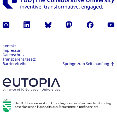
Instagram
LinkedIn
Bluesky
Mastodon
Facebook
Yout
Kontakt
Impressum
Datenschutz
Transparenzgesetz
Springe zum Seitenanfang
Barrierefreiheit
Die TU Dresden wird auf Grundlage des vom Sächsischen Landtag
beschlossenen Haushalts aus Steuermitteln mitfinanziert.