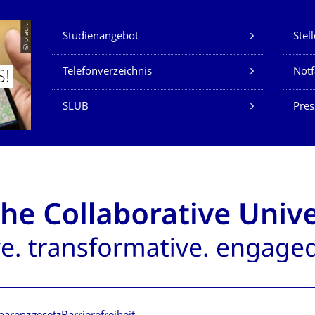
Unsere Dienste
© placit
Studienangebot
Stel
Telefonverzeichnis
Not
S!
SLUB
Pres