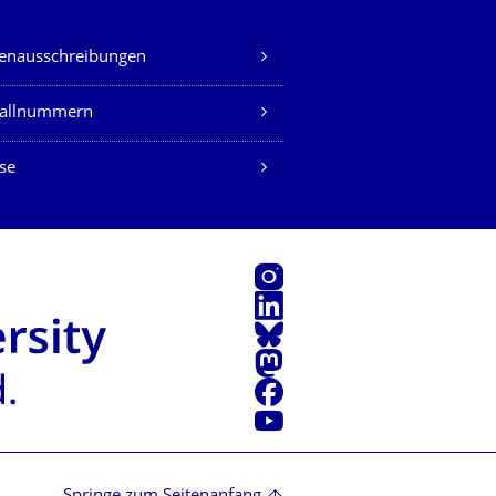
lenausschreibungen
fallnummern
se
Instagram
LinkedIn
Bluesky
Mastodon
Facebook
Youtube