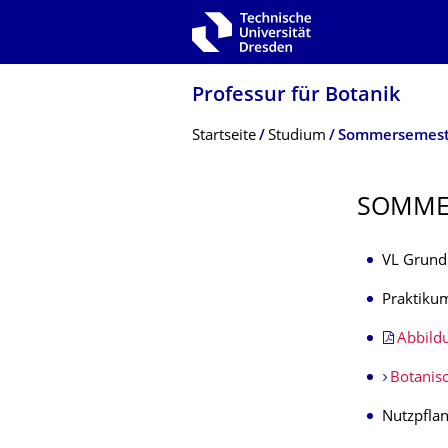
Zur Hauptnavigation springen
Zur Suche springen
Zum Inhalt springen
Professur für Botanik
Breadcrumb-Menü
Startseite
Studium
Sommersemest
SOMME
VL Grund
Praktik
Abbildu
Botanis
Nutzpflan