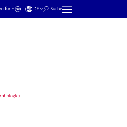
en für
DE
Suche
rphologie)