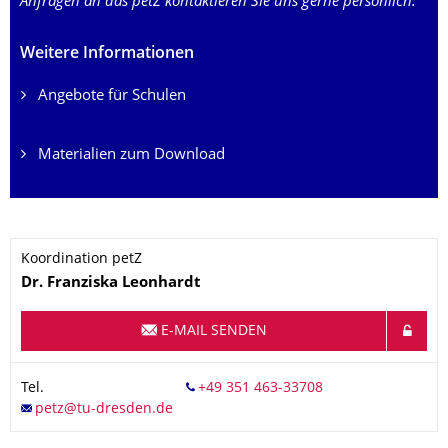
Anfragen an das petZ kontaktieren Sie uns gerne persönlich.
Weitere Informationen
Angebote für Schulen
Materialien zum Download
Koordination petZ
Name
Dr.
Franziska
Leonhardt
E-MAIL SENDEN
Tel.