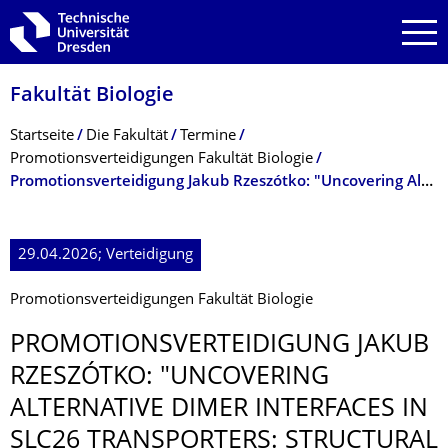
Zur Hauptnavigation springen
Zur Suche springen
Zum Inhalt springen
Fakultät Biologie
Breadcrumb-Menü
Startseite
Die Fakultät
Termine
Promotionsverteidigungen Fakultät Biologie
Promotionsverteidigung Jakub Rzeszótko: "Uncovering Alternative Dimer Interfaces in SLC26 Transporters: Structural and Functional Insights"
29.04.2026; Verteidigung
Promotionsverteidigungen Fakultät Biologie
PROMOTIONSVER­TEIDIGUNG JAKUB
RZESZÓTKO: "UNCOVERING
ALTERNATIVE DIMER INTERFACES IN
SLC26 TRANSPORTERS: STRUCTURAL