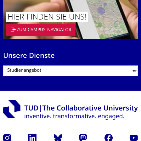
HIER FINDEN SIE UNS!
ZUM CAMPUS-NAVIGATOR
Unsere Dienste
Instagram
LinkedIn
Bluesky
Mastodon
Facebook
Yout