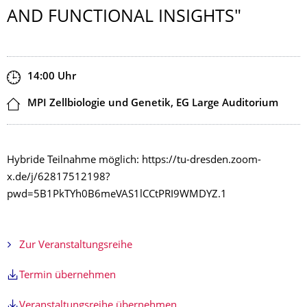
AND FUNCTIONAL INSIGHTS"
Zeit
14:00
Uhr
Ort
MPI Zellbiologie und Genetik, EG Large Auditorium
Hybride Teilnahme möglich: https://tu-dresden.zoom-
x.de/j/62817512198?
pwd=5B1PkTYh0B6meVAS1lCCtPRI9WMDYZ.1
Zur Veranstaltungsreihe
Termin übernehmen
Veranstaltungsreihe übernehmen