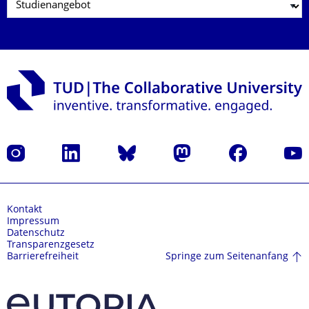
Instagram
LinkedIn
Bluesky
Mastodon
Facebook
Yout
Kontakt
Impressum
Datenschutz
Transparenzgesetz
Springe zum Seitenanfang
Barrierefreiheit