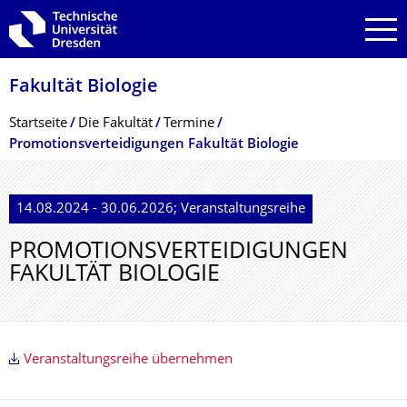
Zur Hauptnavigation springen
Zur Suche springen
Zum Inhalt springen
Fakultät Biologie
Breadcrumb-Menü
Startseite
Die Fakultät
Termine
Promotionsverteidigungen Fakultät Biologie
14.08.2024 - 30.06.2026; Veranstaltungsreihe
PROMOTIONSVERTEIDIGUNGEN
FAKULTÄT BIOLOGIE
Veranstaltungsreihe übernehmen