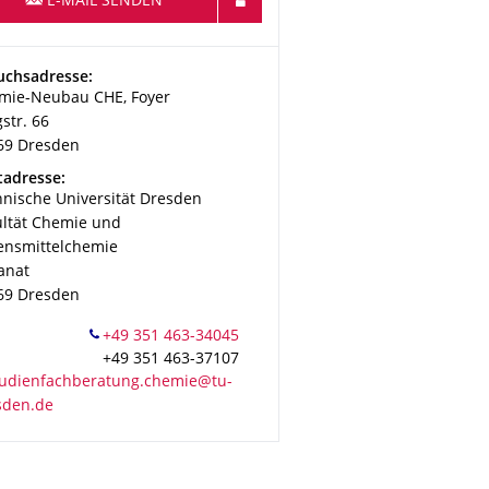
E-MAIL SENDEN
esse
uchsadresse:
mie-Neubau CHE, Foyer
str. 66
69
Dresden
esse
tadresse:
hnische Universität Dresden
ultät Chemie und
ensmittelchemie
anat
69
Dresden
+49 351 463-37107