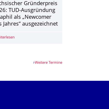
chsischer Gründerpreis
26: TUD-Ausgründung
aphil als „Newcomer
s Jahres“ ausgezeichnet
rtour durch Dresdner Unternehmen
iterlesen
Sächsischer Gründerpreis 2026: TUD-Ausgründung Oxaph
Weitere Termine