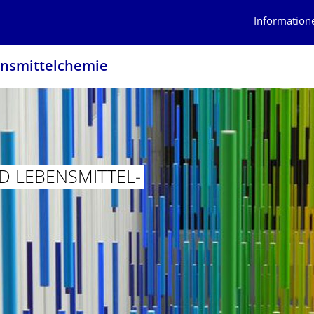
Information
ensmittelchemie
D­ LEBENSMITTEL­
LTÄT CHEMIE UND­ LEBENSMITTEL­CHEMIE