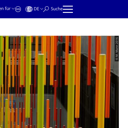
en für
DE
Suche
© M. Mann 2016