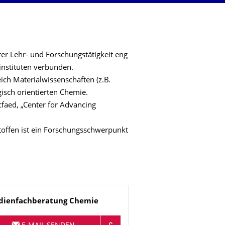
er Lehr- und Forschungstätigkeit eng
instituten verbunden.
ich Materialwissenschaften (z.B.
gisch orientierten Chemie.
cfaed, „Center for Advancing
offen ist ein Forschungsschwerpunkt
me
dienfachberatung Chemie