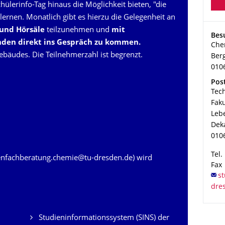
ülerinfo-Tag hinaus die Möglichkeit bieten, "die
rnen. Monatlich gibt es hierzu die Gelegenheit an
 und Hörsäle
teilzunehmen und
mit
Adr
Bes
nden direkt ins Gespräch zu kommen.
Che
ebäudes
. Die Teilnehmerzahl ist begrenzt.
Berg
010
Adr
Pos
Tec
Fak
Leb
Dek
010
Tel.
enfachberatung.chemie@tu-dresden.de) wird
Fax
Studieninformationssystem (SINS) der