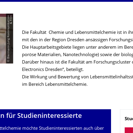
©
B
i
e
r
m
a
n
n
-
J
u
n
g
K
o
m
m
u
n
i
k
a
t
i
o
n
&
F
i
l
m
Die Fakultät Chemie und Lebensmittelchemie ist in ihr
mit den in der Region Dresden ansässigen Forschungs
Die Hauptarbeitsgebiete liegen unter anderem im Bere
poröse Materialien, Nanotechnologie) sowie der biolo
Darüber hinaus ist die Fakultät am Forschungscluster 
Electronics Dresden“, beteiligt.
Die Wirkung und Bewertung von Lebensmittelinhaltsst
im Bereich Lebensmittelchemie.
 für Studieninteres­sierte
Na
Stu
telchemie möchte Studieninteressierten auch über