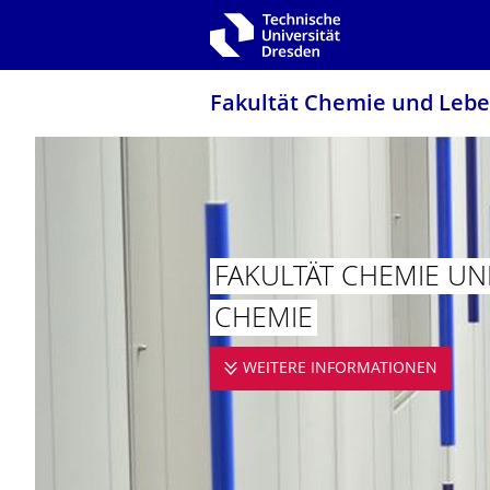
Zur Hauptnavigation springen
Zur Suche springen
Zum Inhalt springen
Fakultät Chemie und Leb
FAKULTÄT CHEMIE UN
CHEMIE
WEITERE INFORMATIONEN
FAKU