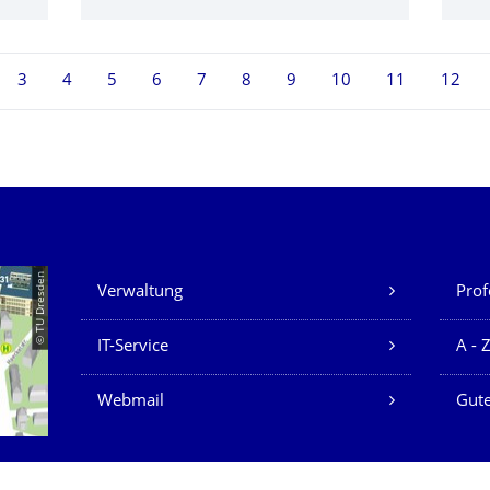
 aktuell ausgewählt
3
4
5
6
7
8
9
10
11
12
Unsere Dienste
© TU Dresden
Verwaltung
Prof
IT-Service
A - 
Webmail
Gute