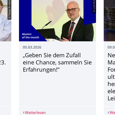
© Tanja Kirsten
© LUA-RLP
05.03.2026
09.0
„Geben Sie dem Zufall
Ne
23.
eine Chance, sammeln Sie
Ma
Erfahrungen!“
Fo
ul
he
el
Le
erleben! Girls' Day am 23. April 2026
Weiterlesen
„Geben Sie dem Zufall eine Chance, sa
We