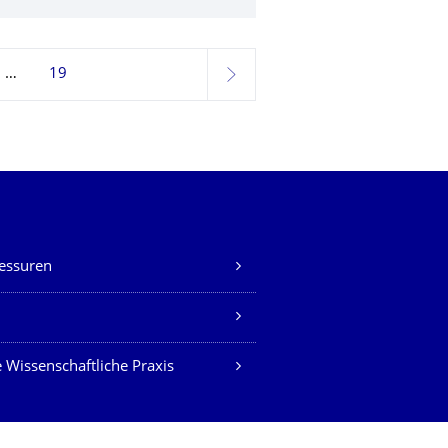
19
weiter
essuren
Z
 Wissenschaftliche Praxis