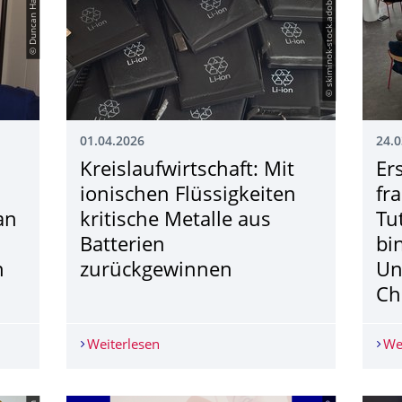
© Duncan Haldane
© skiminok-stock.adobe.com
01.04.2026
24.0
Kreislaufwirt­schaft: Mit
Er
ionischen Flüssigkeiten
fr
an
kritische Metalle aus
Tu
Batterien
bi
n
zurückgewinnen
Un
Ch
tenwelt: Nobelpreisträger Duncan Haldane am 12. Mai zu Gast an
Weiterlesen
Kreislaufwirtschaft: Mit ionischen Flüs
We