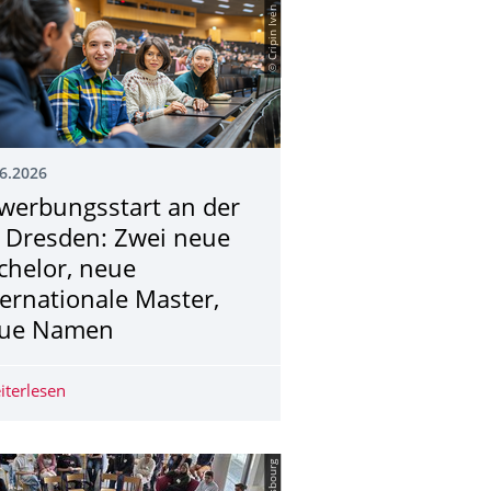
© Cripin Iven Mokry
6.2026
werbungsstart an der
 Dresden: Zwei neue
chelor, neue
ternationale Master,
ue Namen
usgründung Oxaphil als „Newcomer des Jahres“ ausgezeichnet
iterlesen
Bewerbungsstart an der TU Dresden: Zwei neue Bachelo