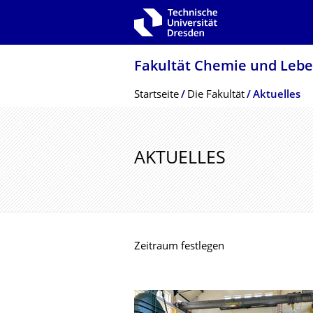
Zur Hauptnavigation springen
Zur Suche springen
Zum Inhalt springen
Fakultät Chemie und Leb
Breadcrumb-Menü
Startseite
Die Fakultät
Aktuelles
AKTUELLES
Zeitraum festlegen