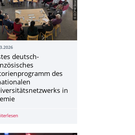
© ECPM Strasbourg
3.2026
stes deutsch-
anzösisches
torienprogramm des
nationalen
iversitätsnetz­werks in
emie
 der TU Dresden
sigkeiten kritische Metalle aus Batterien zurückgewinnen
iterlesen
Erstes deutsch-französisches Tutorienprogramm des bin