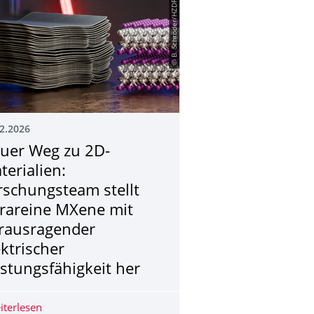
© B. Schröder/HZDR
2.2026
uer Weg zu 2D-
terialien:
rschungsteam stellt
trareine MXene mit
rausragender
ektrischer
istungsfähigkeit her
mmeln Sie Erfahrungen!“
iterlesen
Neuer Weg zu 2D-Materialien: Forschungsteam stellt ult