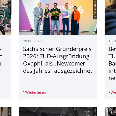
© Career Service
© mio motion GmbH
19.06.2026
15.0
–
Sächsischer Gründerpreis
Be
ch
2026: TUD-Ausgründung
TU
n
Oxaphil als „Newcomer
Ba
des Jahres“ ausgezeichnet
in
ne
 – Die Entdeckertour durch Dresdner Unternehmen
Weiterlesen
Sächsischer Gründerpreis 2026: TUD-A
We