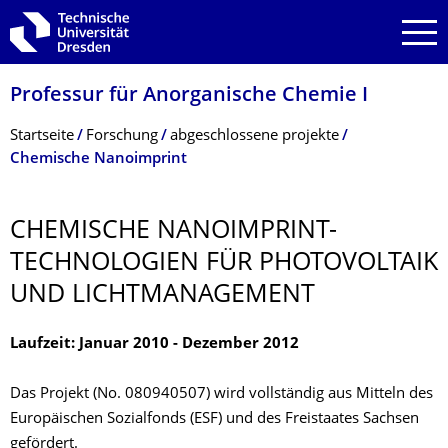
Zur Hauptnavigation springen
Zur Suche springen
Zum Inhalt springen
Professur für Anorganische Chemie I
Breadcrumb-Menü
Startseite
Forschung
abgeschlossene projekte
Chemische Nanoimprint
CHEMISCHE NANOIMPRINT-
TECHNOLOGIEN FÜR PHOTOVOLTAIK
UND LICHTMANAGEMENT
Laufzeit: Januar 2010 - Dezember 2012
Das Projekt (No. 080940507) wird vollständig aus Mitteln des
Europäischen Sozialfonds (ESF) und des Freistaates Sachsen
gefördert.