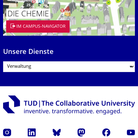
DIE CHEMIE
IM CAMPUS-NAVIGATOR
Unsere Dienste
Instagram
LinkedIn
Bluesky
Mastodon
Facebook
Yout