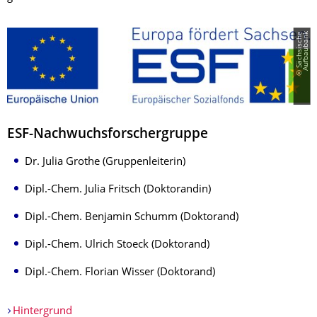
©
S
ä
c
h
s
i
s
c
h
e
A
u
f
b
a
u
b
a
n
k
ESF-Nachwuchsforschergruppe
Dr. Julia Grothe (Gruppenleiterin)
Dipl.-Chem. Julia Fritsch (Doktorandin)
Dipl.-Chem. Benjamin Schumm (Doktorand)
Dipl.-Chem. Ulrich Stoeck (Doktorand)
Dipl.-Chem. Florian Wisser (Doktorand)
Hintergrund