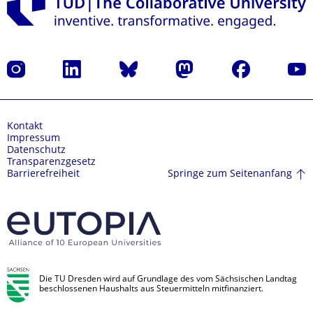
Instagram
LinkedIn
Bluesky
Mastodon
Facebook
Yout
Kontakt
Impressum
Datenschutz
Transparenzgesetz
Springe zum Seitenanfang
Barrierefreiheit
Die TU Dresden wird auf Grundlage des vom Sächsischen Landtag
beschlossenen Haushalts aus Steuermitteln mitfinanziert.