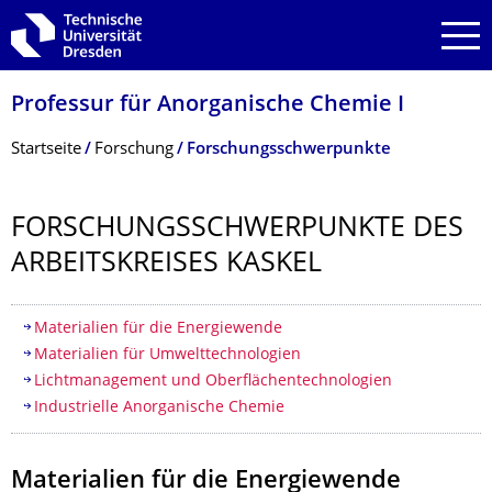
Zur Hauptnavigation springen
Zur Suche springen
Zum Inhalt springen
Professur für Anorganische Chemie I
Breadcrumb-Menü
Startseite
Forschung
Forschungsschwerpunkte
FORSCHUNGS­SCHWERPUNKTE DES
ARBEITSKREISES KASKEL
Inhaltsverzeichnis
Materialien für die Energiewende
Materialien für Umwelttechnologien
Lichtmanagement und Oberflächentechnologien
Industrielle Anorganische Chemie
Materialien für die Energiewende