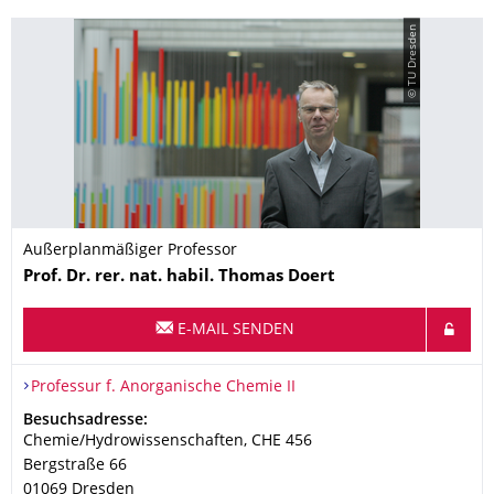
© TU Dresden
Außerplanmäßiger Professor
Name
Prof. Dr. rer. nat. habil.
Thomas
Doert
E-MAIL SENDEN
Organisationsname
Professur f. Anorganische Chemie II
Professur f. Anorganische Chemie II
Adresse
Besuchsadresse:
Chemie/Hydrowissenschaften, CHE 456
Bergstraße 66
01069
Dresden