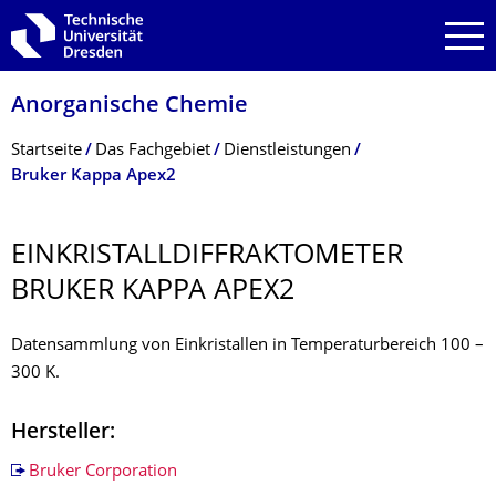
Zur Hauptnavigation springen
Zur Suche springen
Zum Inhalt springen
Anorganische Chemie
Breadcrumb-Menü
Startseite
Das Fachgebiet
Dienstleistungen
Bruker Kappa Apex2
EINKRISTALLDIF­FRAKTOMETER
BRUKER KAPPA APEX2
Datensammlung von Einkristallen in Temperaturbereich 100 –
300 K.
Hersteller:
Bruker Corporation