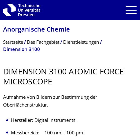
Zur Hauptnavigation springen
Zur Suche springen
Zum Inhalt springen
Anorganische Chemie
Breadcrumb-Menü
Startseite
Das Fachgebiet
Dienstleistungen
Dimension 3100
DIMENSION 3100 ATOMIC FORCE
MICROSCOPE
Aufnahme von Bildern zur Bestimmung der
Oberflächenstruktur.
Hersteller: Digital Instruments
Messbereich: 100 nm – 100 µm