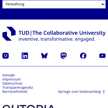
Instagram
LinkedIn
Bluesky
Mastodon
Facebook
Yout
Kontakt
Impressum
Datenschutz
Transparenzgesetz
Springe zum Seitenanfang
Barrierefreiheit