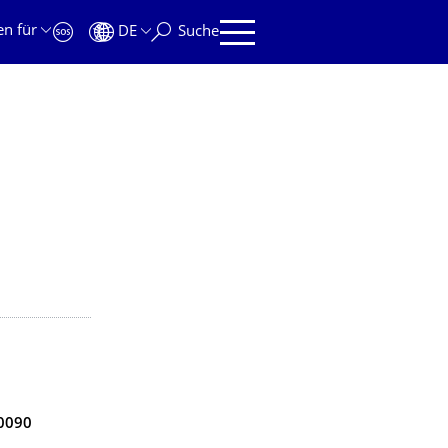
en für
DE
Suche
0090