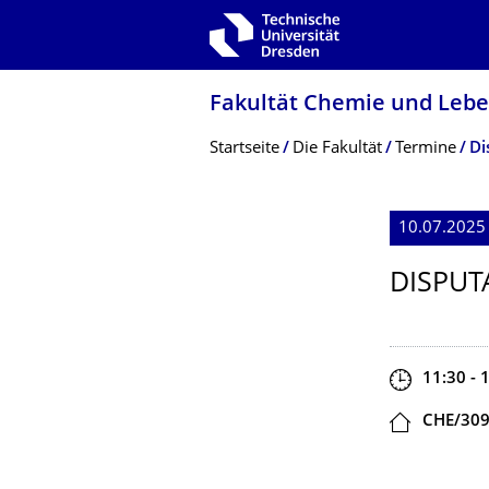
Zur Hauptnavigation springen
Zur Suche springen
Zum Inhalt springen
Fakultät Chemie und Leb
Breadcrumb-Menü
Startseite
Die Fakultät
Termine
Di
10.07.2025
DISPUT
Zeit
11:30 - 
Ort
CHE/30