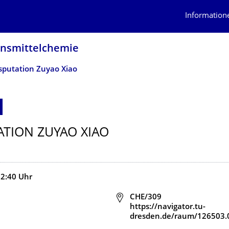
Information
ensmittelchemie
sputation Zuyao Xiao
ATION ZUYAO XIAO
12:40
Uhr
9
Adresse
CHE/309
https://navigator.tu-
dresden.de/raum/126503.