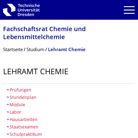
Zur Hauptnavigation springen
Zur Suche springen
Zum Inhalt springen
Fachschaftsrat Chemie und
Lebensmittelchemie
Breadcrumb-Menü
Startseite
Studium
Lehramt Chemie
LEHRAMT CHEMIE
Inhaltsverzeichnis
Prüfungen
Stundenplan
Module
Labor
Hausarbeiten
Staatsexamen
Schulpraktikum