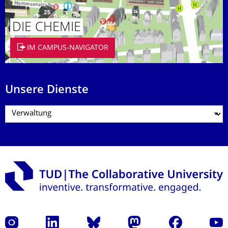
DIE CHEMIE
IM CAMPUS-NAVIGATOR
Unsere Dienste
Instagram
LinkedIn
Bluesky
Mastodon
Facebook
Yout