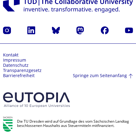
Instagram
LinkedIn
Bluesky
Mastodon
Facebook
Yout
Kontakt
Impressum
Datenschutz
Transparenzgesetz
Springe zum Seitenanfang
Barrierefreiheit
Die TU Dresden wird auf Grundlage des vom Sächsischen Landtag
beschlossenen Haushalts aus Steuermitteln mitfinanziert.