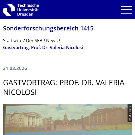
Zur Hauptnavigation springen
Zur Suche springen
Zum Inhalt springen
Sonderforschungs­bereich 1415
Breadcrumb-Menü
Startseite
Der SFB
News
Gastvortrag: Prof. Dr. Valeria Nicolosi
31.03.2026
GASTVORTRAG: PROF. DR. VALERIA
NICOLOSI
© SFB1415