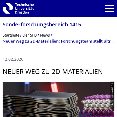
Zur Hauptnavigation springen
Zur Suche springen
Zum Inhalt springen
Sonderforschungs­bereich 1415
Breadcrumb-Menü
Startseite
Der SFB
News
Neuer Weg zu 2D-Materialien: Forschungsteam stellt ultrareine MXene mit herausragender elektrischer Leistungsfähigkeit her
12.02.2026
NEUER WEG ZU 2D-MATERIALIEN
© B. Schröder/HZDR