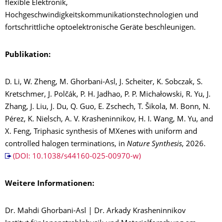
flexible Elektronik,
Hochgeschwindigkeitskommunikationstechnologien und
fortschrittliche optoelektronische Geräte beschleunigen.
Publikation:
D. Li, W. Zheng, M. Ghorbani-Asl, J. Scheiter, K. Sobczak, S.
Kretschmer, J. Polčák, P. H. Jadhao, P. P. Michałowski, R. Yu, J.
Zhang, J. Liu, J. Du, Q. Guo, E. Zschech, T. Šikola, M. Bonn, N.
Pérez, K. Nielsch, A. V. Krasheninnikov, H. I. Wang, M. Yu, and
X. Feng, Triphasic synthesis of MXenes with uniform and
controlled halogen terminations, in
Nature Synthesis
, 2026.
(DOI: 10.1038/s44160-025-00970-w)
Weitere Informationen:
Dr. Mahdi Ghorbani-Asl | Dr. Arkady Krasheninnikov