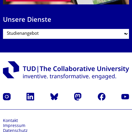
Unsere Dienste
Instagram
LinkedIn
Bluesky
Mastodon
Facebook
Yout
Kontakt
Impressum
Datenschutz