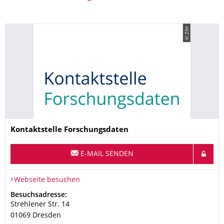
© ZIH
Name
Kontaktstelle Forschungsdaten
E-MAIL SENDEN
Webseite besuchen
Adresse
Besuchsadresse:
Strehlener Str. 14
01069
Dresden