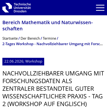
Zur Hauptnavigation springen
Zur Suche springen
Zum Inhalt springen
Bereich Mathematik und Natur­wissen­
schaften
Breadcrumb-Menü
Startseite
Der­ ­­­Bereich
Termine
2-Tages Workshop - Nachvollziehbarer Umgang mit Forschungsdaten – Tag 2 (auf Englisch)
22.06.2026; Workshop
NACHVOLLZIEHBA­RER UMGANG MIT
FORSCHUNGSDATEN ALS
ZENTRALER BESTANDTEIL GUTER
WISSENSCHAFTLI­CHER PRAXIS - TAG
2 (WORKSHOP AUF ENGLISCH)