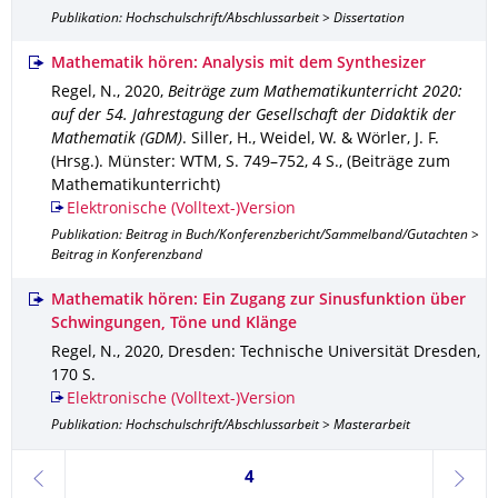
Publikation: Hochschulschrift/Abschlussarbeit > Dissertation
Mathematik hören: Analysis mit dem Synthesizer
Regel, N.
,
2020
,
Beiträge zum Mathematikunterricht 2020:
auf der 54. Jahrestagung der Gesellschaft der Didaktik der
Mathematik (GDM)
.
Siller, H., Weidel, W. & Wörler, J. F.
(Hrsg.).
Münster
: WTM
,
S. 749–752
,
4 S.
,
(Beiträge zum
Mathematikunterricht)
Elektronische (Volltext-)Version
Publikation: Beitrag in Buch/Konferenzbericht/Sammelband/Gutachten >
Beitrag in Konferenzband
Mathematik hören: Ein Zugang zur Sinusfunktion über
Schwingungen, Töne und Klänge
Regel, N.
,
2020
,
Dresden
: Technische Universität Dresden
,
170 S.
Elektronische (Volltext-)Version
Publikation: Hochschulschrift/Abschlussarbeit > Masterarbeit
Seite 4, aktuell ausgewählt
4
zurück
weite