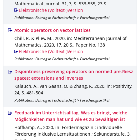
Mathematical Journal
.
31
,
3
,
S. 533-555
,
23 S.
Elektronische (Volltext-)Version
Publikation: Beitrag in Fachzeitschrift > Forschungsartikel
Atomic operators on vector lattices
Chill, R. & Pliev, M.
,
2020
,
in: Mediterranean Journal of
Mathematics
.
2020
,
17
,
20 S.
,
Paper No. 138
Elektronische (Volltext-)Version
Publikation: Beitrag in Fachzeitschrift > Forschungsartikel
Disjointness preserving operators on normed pre-Riesz
spaces: extensions and inverses
Kalauch, A., van Gaans, O. & Zhang, F.
,
2020
,
in: Positivity
.
24
,
S. 481-504
Publikation: Beitrag in Fachzeitschrift > Forschungsartikel
Feedback im Unterrichtsalltag. Was es bringt, welche
Möglichkeiten man hat und wie es zu bewältigen ist
Hoffkamp, A.
,
2020
,
in: Fördermagazin : individuelle
Förderung inklusive Lernsituationen ; Sekundarstufe
.
3
,