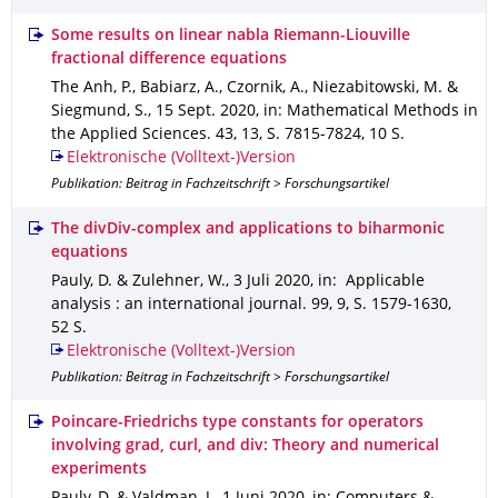
Some results on linear nabla Riemann-Liouville
fractional difference equations
The Anh, P., Babiarz, A., Czornik, A., Niezabitowski, M. &
Siegmund, S.
,
15 Sept. 2020
,
in: Mathematical Methods in
the Applied Sciences
.
43
,
13
,
S. 7815-7824
,
10 S.
Elektronische (Volltext-)Version
Publikation: Beitrag in Fachzeitschrift > Forschungsartikel
The divDiv-complex and applications to biharmonic
equations
Pauly, D. & Zulehner, W.
,
3 Juli 2020
,
in: Applicable
analysis : an international journal
.
99
,
9
,
S. 1579-1630
,
52 S.
Elektronische (Volltext-)Version
Publikation: Beitrag in Fachzeitschrift > Forschungsartikel
Poincare-Friedrichs type constants for operators
involving grad, curl, and div: Theory and numerical
experiments