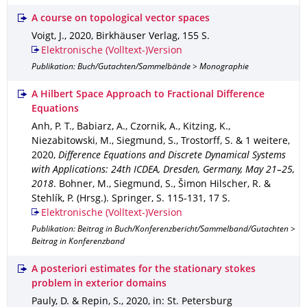
A course on topological vector spaces
Voigt, J.
,
2020
,
Birkhäuser Verlag
,
155 S.
Elektronische (Volltext-)Version
Publikation: Buch/Gutachten/Sammelbände > Monographie
A Hilbert Space Approach to Fractional Difference
Equations
Anh, P. T., Babiarz, A., Czornik, A., Kitzing, K.,
Niezabitowski, M., Siegmund, S., Trostorff, S. & 1 weitere
,
2020
,
Difference Equations and Discrete Dynamical Systems
with Applications: 24th ICDEA, Dresden, Germany, May 21–25,
2018
.
Bohner, M., Siegmund, S., Šimon Hilscher, R. &
Stehlík, P. (Hrsg.).
Springer
,
S. 115-131
,
17 S.
Elektronische (Volltext-)Version
Publikation: Beitrag in Buch/Konferenzbericht/Sammelband/Gutachten >
Beitrag in Konferenzband
A posteriori estimates for the stationary stokes
problem in exterior domains
Pauly, D. & Repin, S.
,
2020
,
in: St. Petersburg