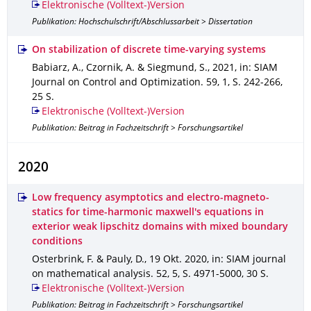
Elektronische (Volltext-)Version
Publikation: Hochschulschrift/Abschlussarbeit > Dissertation
On stabilization of discrete time-varying systems
Babiarz, A., Czornik, A. & Siegmund, S.
,
2021
,
in: SIAM
Journal on Control and Optimization
.
59
,
1
,
S. 242-266
,
25 S.
Elektronische (Volltext-)Version
Publikation: Beitrag in Fachzeitschrift > Forschungsartikel
2020
Low frequency asymptotics and electro-magneto-
statics for time-harmonic maxwell's equations in
exterior weak lipschitz domains with mixed boundary
conditions
Osterbrink, F. & Pauly, D.
,
19 Okt. 2020
,
in: SIAM journal
on mathematical analysis
.
52
,
5
,
S. 4971-5000
,
30 S.
Elektronische (Volltext-)Version
Publikation: Beitrag in Fachzeitschrift > Forschungsartikel