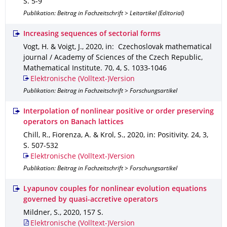
S. 5-9
Publikation: Beitrag in Fachzeitschrift > Leitartikel (Editorial)
Increasing sequences of sectorial forms
Vogt, H. & Voigt, J.
,
2020
,
in: Czechoslovak mathematical
journal / Academy of Sciences of the Czech Republic,
Mathematical Institute
.
70
,
4
,
S. 1033-1046
Elektronische (Volltext-)Version
Publikation: Beitrag in Fachzeitschrift > Forschungsartikel
Interpolation of nonlinear positive or order preserving
operators on Banach lattices
Chill, R., Fiorenza, A. & Krol, S.
,
2020
,
in: Positivity
.
24
,
3
,
S. 507-532
Elektronische (Volltext-)Version
Publikation: Beitrag in Fachzeitschrift > Forschungsartikel
Lyapunov couples for nonlinear evolution equations
governed by quasi-accretive operators
Mildner, S.
,
2020
,
157 S.
Elektronische (Volltext-)Version