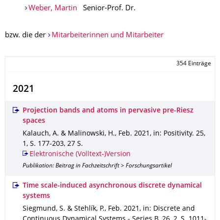
Weber, Martin
Senior-Prof. Dr.
bzw. die der
Mitarbeiterinnen und Mitarbeiter
354 Einträge
2021
Projection bands and atoms in pervasive pre-Riesz
spaces
Kalauch, A. & Malinowski, H.
,
Feb. 2021
,
in: Positivity
.
25
,
1
,
S. 177-203
,
27 S.
Elektronische (Volltext-)Version
Publikation: Beitrag in Fachzeitschrift > Forschungsartikel
Time scale-induced asynchronous discrete dynamical
systems
Siegmund, S. & Stehlík, P.
,
Feb. 2021
,
in: Discrete and
Continuous Dynamical Systems - Series B
.
26
,
2
,
S. 1011-