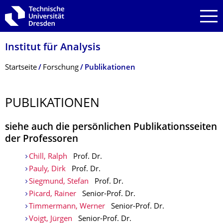
Zur Hauptnavigation springen
Zur Suche springen
Zum Inhalt springen
Institut für Analysis
Breadcrumb-Menü
Startseite
Forschung
Publikationen
PUBLIKATIONEN
siehe auch die persönlichen Publikationsseiten
der Professoren
Chill, Ralph
Prof. Dr.
Pauly, Dirk
Prof. Dr.
Siegmund, Stefan
Prof. Dr.
Picard, Rainer
Senior-Prof. Dr.
Timmermann, Werner
Senior-Prof. Dr.
Voigt, Jürgen
Senior-Prof. Dr.