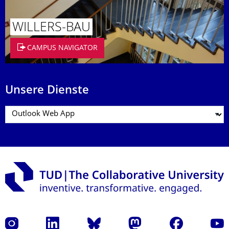
WILLERS-BAU
CAMPUS NAVIGATOR
Unsere Dienste
Instagram
LinkedIn
Bluesky
Mastodon
Facebook
Yout