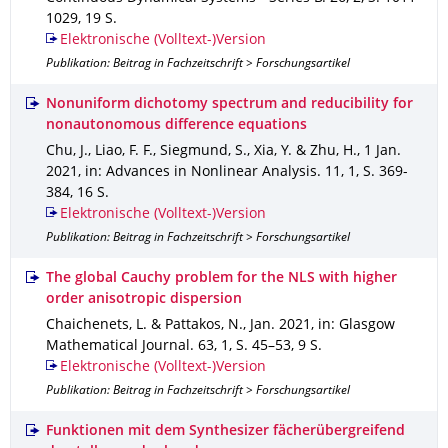
1029
,
19 S.
Elektronische (Volltext-)Version
Publikation: Beitrag in Fachzeitschrift > Forschungsartikel
Nonuniform dichotomy spectrum and reducibility for
nonautonomous difference equations
Chu, J., Liao, F. F., Siegmund, S., Xia, Y. & Zhu, H.
,
1 Jan.
2021
,
in: Advances in Nonlinear Analysis
.
11
,
1
,
S. 369-
384
,
16 S.
Elektronische (Volltext-)Version
Publikation: Beitrag in Fachzeitschrift > Forschungsartikel
The global Cauchy problem for the NLS with higher
order anisotropic dispersion
Chaichenets, L. & Pattakos, N.
,
Jan. 2021
,
in: Glasgow
Mathematical Journal
.
63
,
1
,
S. 45–53
,
9 S.
Elektronische (Volltext-)Version
Publikation: Beitrag in Fachzeitschrift > Forschungsartikel
Funktionen mit dem Synthesizer fächerübergreifend