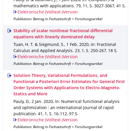
Pauly, D. & Valdman, J.
,
1 Juni 2020
,
in: Computers &
mathematics with applications
.
79
,
11
,
S. 3027-3067
,
41 S.
Elektronische (Volltext-)Version
Publikation: Beitrag in Fachzeitschrift > Forschungsartikel
Stability of scalar nonlinear fractional differential
equations with linearly dominated delay
Tuan, H. T. & Siegmund, S.
,
1 Feb. 2020
,
in: Fractional
Calculus and Applied Analysis
.
23
,
1
,
S. 250-267
,
18 S.
Elektronische (Volltext-)Version
Publikation: Beitrag in Fachzeitschrift > Forschungsartikel
Solution Theory, Variational Formulations, and
Functional a Posteriori Error Estimates for General First
Order Systems with Applications to Electro-Magneto-
Statics and More
Pauly, D.
,
2 Jan. 2020
,
in: Numerical functional analysis
and optimization : an international journal of rapid
publication
.
41
,
1
,
S. 16-112
,
97 S.
Elektronische (Volltext-)Version
Publikation: Beitrag in Fachzeitschrift > Forschungsartikel