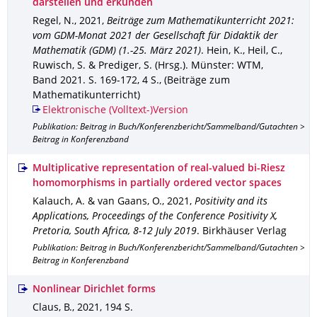
darstellen und erkunden
Regel, N.
,
2021
,
Beiträge zum Mathematikunterricht 2021:
vom GDM-Monat 2021 der Gesellschaft für Didaktik der
Mathematik (GDM) (1.-25. März 2021)
.
Hein, K., Heil, C.,
Ruwisch, S. & Prediger, S. (Hrsg.).
Münster
: WTM
,
Band 2021
.
S. 169-172
,
4 S.
,
(Beiträge zum
Mathematikunterricht)
Elektronische (Volltext-)Version
Publikation: Beitrag in Buch/Konferenzbericht/Sammelband/Gutachten >
Beitrag in Konferenzband
Multiplicative representation of real-valued bi-Riesz
homomorphisms in partially ordered vector spaces
Kalauch, A. & van Gaans, O.
,
2021
,
Positivity and its
Applications, Proceedings of the Conference Positivity X,
Pretoria, South Africa, 8-12 July 2019
.
Birkhäuser Verlag
Publikation: Beitrag in Buch/Konferenzbericht/Sammelband/Gutachten >
Beitrag in Konferenzband
Nonlinear Dirichlet forms
Claus, B.
,
2021
,
194 S.