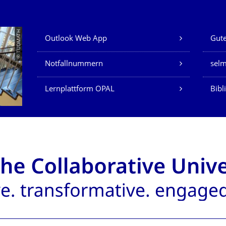
Unsere Dienste
© TUDMATH
Outlook Web App
Gute
Notfallnummern
sel
Lernplattform OPAL
Bibl