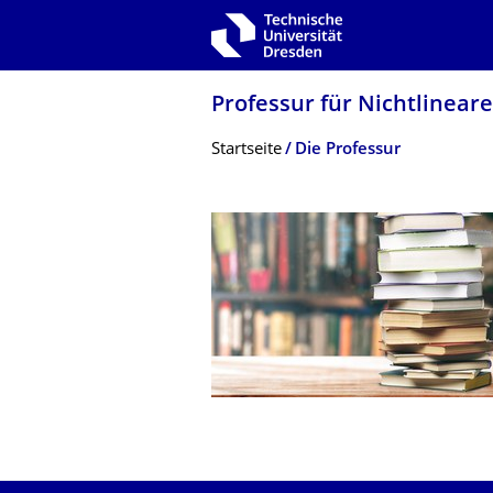
Zur Hauptnavigation springen
Zur Suche springen
Zum Inhalt springen
Professur für Nichtlineare
Breadcrumb-Menü
Startseite
Die Professur