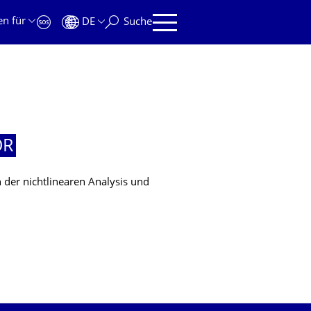
en für
DE
Suche
OR
 der nichtlinearen Analysis und
OR