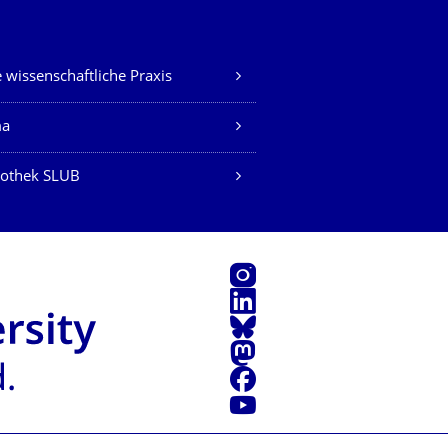
 wissenschaftliche Praxis
ma
iothek SLUB
Instagram
LinkedIn
Bluesky
Mastodon
Facebook
Youtube