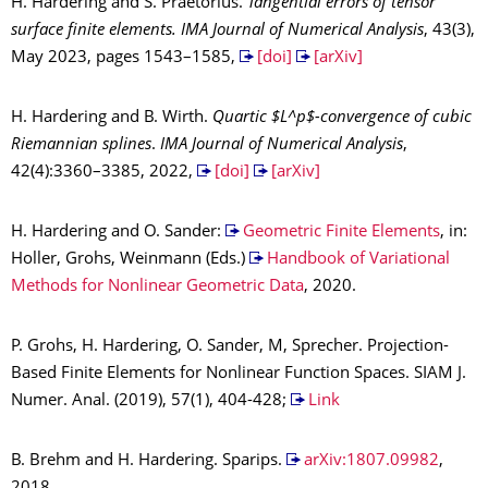
H. Hardering and S. Praetorius.
Tangential errors of tensor
surface finite elements.
IMA Journal of Numerical Analysis
, 43(3),
May 2023, pages 1543–1585,
[doi]
[arXiv]
H. Hardering and B. Wirth.
Quartic $L^p$-convergence of cubic
Riemannian splines
.
IMA Journal of Numerical Analysis
,
42(4):3360–3385, 2022,
[doi]
[arXiv]
H. Hardering and O. Sander:
Geometric Finite Elements
, in:
Holler, Grohs, Weinmann (Eds.)
Handbook of Variational
Methods for Nonlinear Geometric Data
, 2020.
P. Grohs, H. Hardering, O. Sander, M, Sprecher. Projection-
Based Finite Elements for Nonlinear Function Spaces. SIAM J.
Numer. Anal. (2019), 57(1), 404-428;
Link
B. Brehm and H. Hardering. Sparips.
arXiv:1807.09982
,