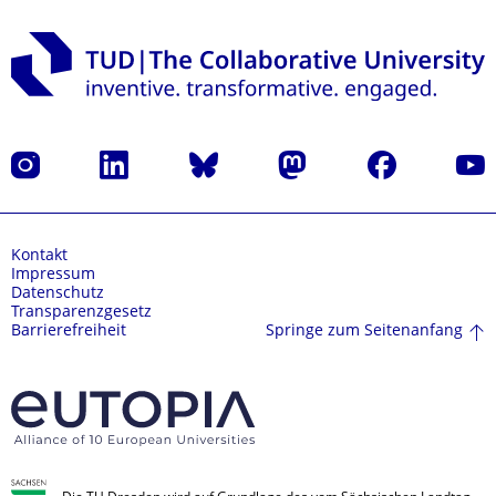
Instagram
LinkedIn
Bluesky
Mastodon
Facebook
Yout
Kontakt
Impressum
Datenschutz
Transparenzgesetz
Springe zum Seitenanfang
Barrierefreiheit