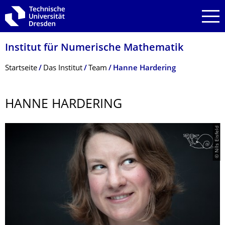
Zur Hauptnavigation springen
Zur Suche springen
Zum Inhalt springen
Institut für Numerische Mathematik
Breadcrumb-Menü
Startseite
Das Institut
Team
Hanne Hardering
HANNE HARDERING
© Nils Eisfeld