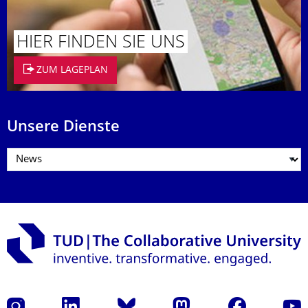
HIER FINDEN SIE UNS
ZUM LAGEPLAN
Unsere Dienste
Instagram
LinkedIn
Bluesky
Mastodon
Facebook
Yout