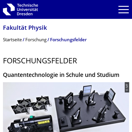
Zur Hauptnavigation springen
Zur Suche springen
Zum Inhalt springen
Fakultät Physik
Breadcrumb-Menü
Startseite
Forschung
Forschungsfelder
FORSCHUNGSFEL­DER
Quantentechnologie in Schule und Studium
© MF