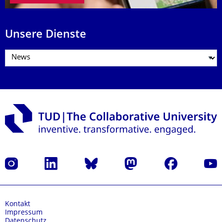
Unsere Dienste
Instagram
LinkedIn
Bluesky
Mastodon
Facebook
Yout
Kontakt
Impressum
Datenschutz