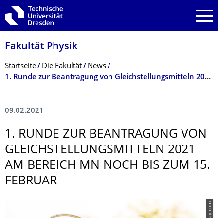
Zur Hauptnavigation springen
Zur Suche springen
Zum Inhalt springen
Fakultät Physik
Breadcrumb-Menü
Startseite
Die Fakultät
News
1. Runde zur Beantragung von Gleichstellungsmitteln 2021 am Bereich MN noch bis zum 15. Februar
09.02.2021
1. RUNDE ZUR BEANTRAGUNG VON
GLEICHSTEL­LUNGSMITTELN 2021
AM BEREICH MN NOCH BIS ZUM 15.
FEBRUAR