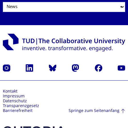
Instagram
LinkedIn
Bluesky
Mastodon
Facebook
Yout
Kontakt
Impressum
Datenschutz
Transparenzgesetz
Springe zum Seitenanfang
Barrierefreiheit