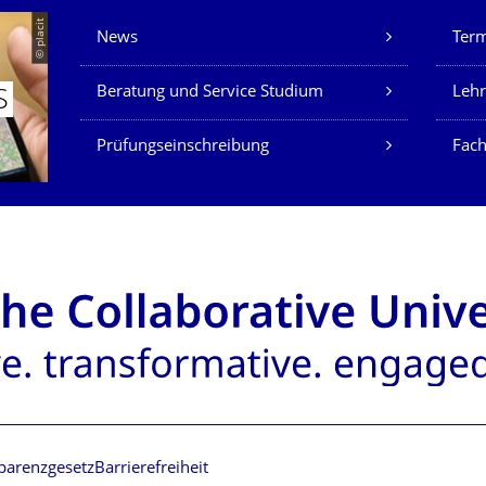
Unsere Dienste
© placit
News
Ter
Beratung und Service Studium
Lehr
S
Prüfungseinschreibung
Fach
parenzgesetz
Barrierefreiheit