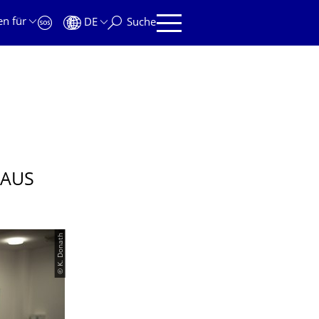
en für
DE
Suche
 AUS
© K. Donath