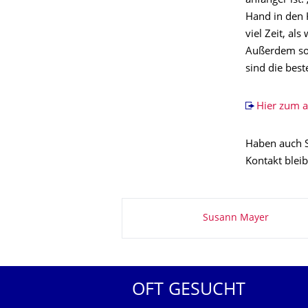
anfänger ist:
Hand in den K
viel Zeit, a
Außerdem sol
sind die best
Hier zum a
Haben auch S
Kontakt blei
Zu dieser Seite
Susann Mayer
OFT GESUCHT