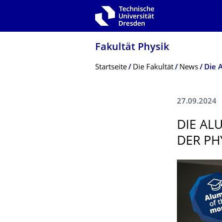
Zur Hauptnavigation springen
Zur Suche springen
Zum Inhalt springen
Fakultät Physik
Breadcrumb-Menü
Startseite
Die Fakultät
News
Die 
27.09.2024
DIE AL
DER PH