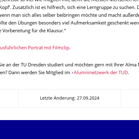
 „Schreibt so viel wie möglich mit, denn die meisten Menschen le
opf‘. Zusätzlich ist es hilfreich, sich eine Lerngruppe zu suchen. 
ls wenn man sich alles selber beibringen möchte und macht außer
lte den Übungen besonders viel Aufmerksamkeit geschenkt werd
e Vorbereitung für die Klausur.“
usführlichen Porträt mit Filmclip
.
ie an der TU Dresden studiert und möchten gern mit Ihrer Alma 
ben? Dann werden Sie Mitglied im
Alumninetzwerk der TUD
.
Letzte Änderung: 27.09.2024