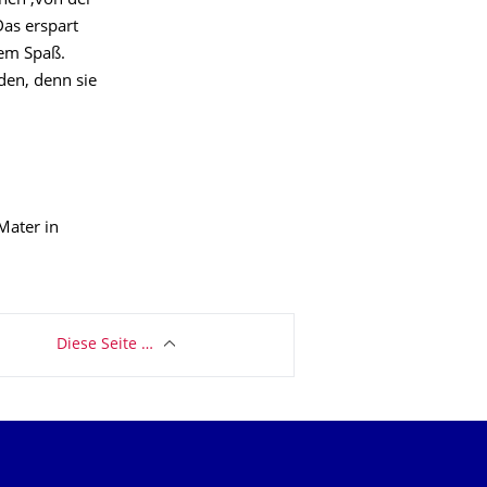
rnen ‚von der
Das erspart
dem Spaß.
en, denn sie
Mater in
Diese Seite …