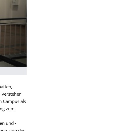
haften,
d verstehen
om Campus als
tung zum
en und -