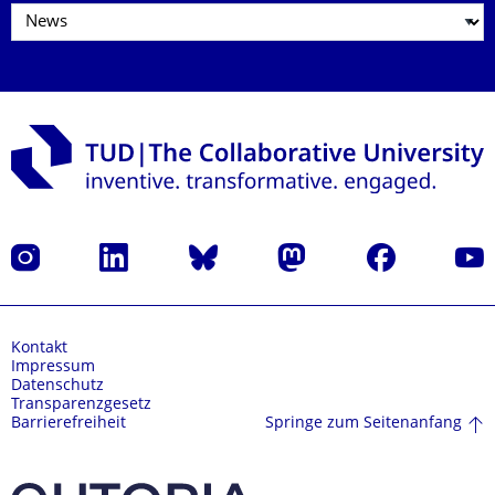
Instagram
LinkedIn
Bluesky
Mastodon
Facebook
Yout
Kontakt
Impressum
Datenschutz
Transparenzgesetz
Springe zum Seitenanfang
Barrierefreiheit