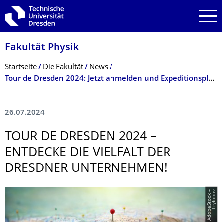
Zur Hauptnavigation springen
Zur Suche springen
Zum Inhalt springen
Fakultät Physik
Breadcrumb-Menü
Startseite
Die Fakultät
News
Tour de Dresden 2024: Jetzt anmelden und Expeditionsplätze sichern!
26.07.2024
TOUR DE DRESDEN 2024 –
ENTDECKE DIE VIELFALT DER
DRESDNER UNTERNEHMEN!
©
A
d
o
b
e
S
t
o
c
k
–
T
r
y
f
o
n
o
v