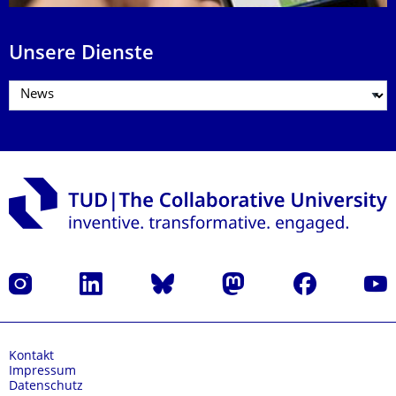
Unsere Dienste
Instagram
LinkedIn
Bluesky
Mastodon
Facebook
Yout
Kontakt
Impressum
Datenschutz