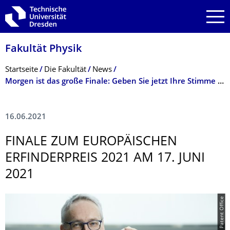
Zur Hauptnavigation springen
Zur Suche springen
Zum Inhalt springen
Fakultät Physik
Breadcrumb-Menü
Startseite
Die Fakultät
News
Morgen ist das große Finale: Geben Sie jetzt Ihre Stimme für Karl Leo
16.06.2021
FINALE ZUM EUROPÄISCHEN
ERFINDERPREIS 2021 AM 17. JUNI
2021
© European Patent Office