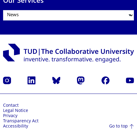
Our Services
Instagram
LinkedIn
Bluesky
Mastodon
Facebook
YouT
Contact
Legal Notice
Privacy
Transparency Act
Go to top
Accessibility