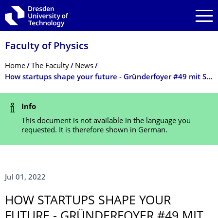
Skip to main navigation
Skip to search
Skip to content
Faculty of Physics
Breadcrumb Menu
Home
The Faculty
News
How startups shape your future - Gründerfoyer #49 mit Sunfire
Status Message
Info
This document is not available in the language you
requested. It is therefore shown in German.
Jul 01, 2022
HOW STARTUPS SHAPE YOUR
FUTURE - GRÜNDERFOYER #49 MIT