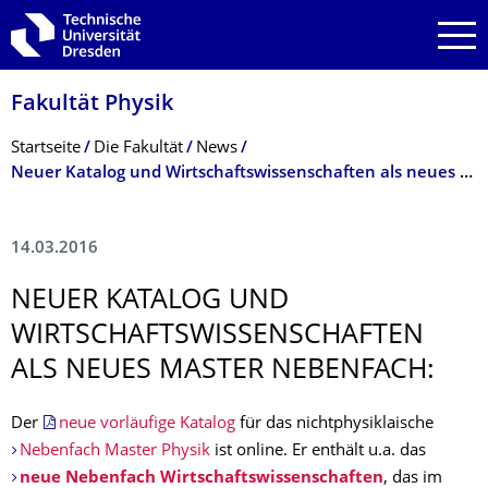
Zur Hauptnavigation springen
Zur Suche springen
Zum Inhalt springen
Fakultät Physik
Breadcrumb-Menü
Startseite
Die Fakultät
News
Neuer Katalog und Wirtschaftswissenschaften als neues Master Nebenfach:
14.03.2016
NEUER KATALOG UND
WIRTSCHAFTSWIS­SENSCHAFTEN
ALS NEUES MASTER NEBENFACH:
Der
neue vorläufige Katalog
für das nichtphysiklaische
Nebenfach Master Physik
ist online. Er enthält u.a. das
neue Nebenfach Wirtschaftswissenschaften
, das im