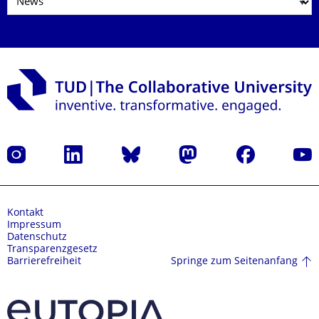
Instagram
LinkedIn
Bluesky
Mastodon
Facebook
Yout
Kontakt
Impressum
Datenschutz
Transparenzgesetz
Springe zum Seitenanfang
Barrierefreiheit