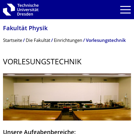
Zur Hauptnavigation springen
Zur Suche springen
Zum Inhalt springen
Fakultät Physik
Breadcrumb-Menü
Startseite
Die Fakultät
Einrichtungen
Vorlesungstechnik
VORLESUNGSTECH­NIK
Unsere Aufgabenbereiche: