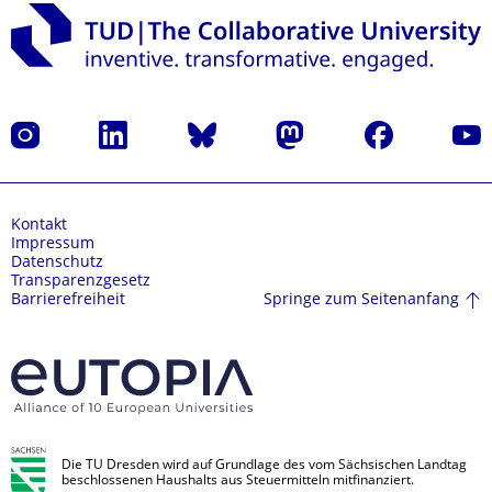
Instagram
LinkedIn
Bluesky
Mastodon
Facebook
Yout
Kontakt
Impressum
Datenschutz
Transparenzgesetz
Springe zum Seitenanfang
Barrierefreiheit
Die TU Dresden wird auf Grundlage des vom Sächsischen Landtag
beschlossenen Haushalts aus Steuermitteln mitfinanziert.