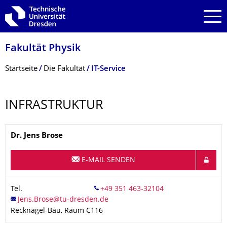
Zur Hauptnavigation springen
Zur Suche springen
Zum Inhalt springen
Fakultät Physik
Breadcrumb-Menü
Startseite
Die Fakultät
IT-Service
INFRASTRUKTUR
Name
Dr.
Jens
Brose
E-MAIL SENDEN
Tel.
Recknagel-Bau, Raum C116