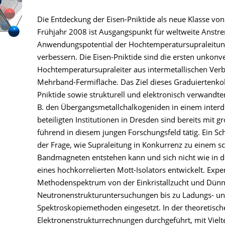
Die Entdeckung der Eisen-Pniktide als neue Klasse vo
Frühjahr 2008 ist Ausgangspunkt für weltweite Anstr
Anwendungspotential der Hochtemperatursupraleitung 
verbessern. Die Eisen-Pniktide sind die ersten unkonv
Hochtemperatursupraleiter aus intermetallischen Ve
Mehrband-Fermifläche. Das Ziel dieses Graduiertenkol
Pniktide sowie strukturell und elektronisch verwandter
B. den Übergangsmetallchalkogeniden in einem interdi
beteiligten Institutionen in Dresden sind bereits mit g
führend in diesem jungen Forschungsfeld tätig. Ein S
der Frage, wie Supraleitung in Konkurrenz zu einem sc
Bandmagneten entstehen kann und sich nicht wie in d
eines hochkorrelierten Mott-Isolators entwickelt. Expe
Methodenspektrum von der Einkristallzucht und Dünn
Neutronenstrukturuntersuchungen bis zu Ladungs- un
Spektroskopiemethoden eingesetzt. In der theoretisc
Elektronenstrukturrechnungen durchgeführt, mit Vielt