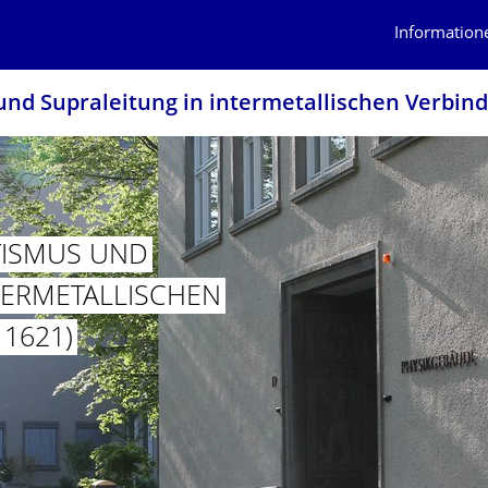
Information
und Supraleitung in intermetallischen Verbin
TISMUS UND
TERMETALLI­SCHEN
1621)
 MAGNETISMUS UND SUPRALEITUNG IN INTERMETALLISCHEN VERB