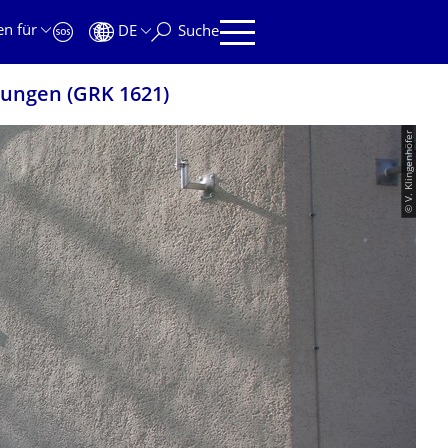
en für
DE
Suche
dungen (GRK 1621)
© V. Klingenhöfer
INDUNGEN (GRK 1621)