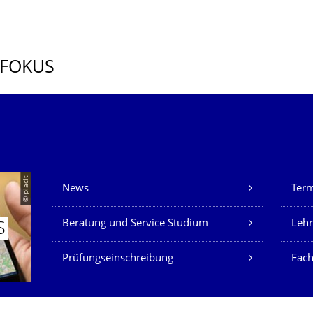
 FOKUS
Unsere Dienste
© placit
News
Ter
Beratung und Service Studium
Lehr
S
Prüfungseinschreibung
Fach